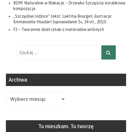
BDM: Naturalnie w Wakacje – Drzewko Szczęścia: koralikowa
kompozycja
„Szczęśliwi rodzice” tekst: Laëtitia Bourget, ilustracje:
Emmanuelle Houdart (opowiadanie 5+, 34 str., 2013)
F3 – Tworzenie dzieł sztuki z materiałów wtórnych
Wyniki
SZUKAJ
wyszukiwania
dla:
Archiwa
Archiwa
Tu mieszkam. Tu tworzę