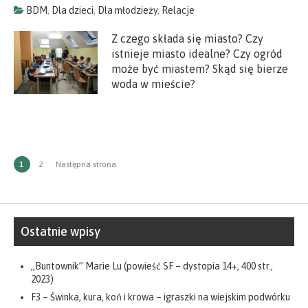
BDM
,
Dla dzieci
,
Dla młodzieży
,
Relacje
Z czego składa się miasto? Czy
istnieje miasto idealne? Czy ogród
może być miastem? Skąd się bierze
woda w mieście?
Stronicowanie
STRONA
Strona
1
2
Następna strona
wpisów
Ostatnie wpisy
„Buntownik” Marie Lu (powieść SF – dystopia 14+, 400 str.,
2023)
F3 – Świnka, kura, koń i krowa – igraszki na wiejskim podwórku