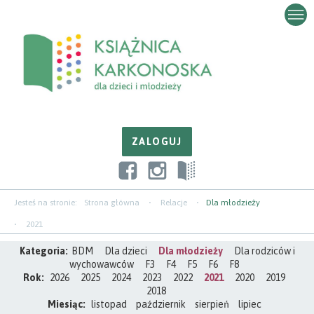
Przejdź
Przejdź
Przejdź
do
do
do
zawartości
nawigacji
paska
bocznego
Jesteś na stronie:
Strona główna
Relacje
Dla młodzieży
2021
Kategoria:
BDM
Dla dzieci
Dla młodzieży
Dla rodziców i
wychowawców
F3
F4
F5
F6
F8
Rok:
2026
2025
2024
2023
2022
2021
2020
2019
2018
Miesiąc:
listopad
październik
sierpień
lipiec