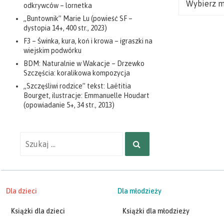
odkrywców – lornetka
„Buntownik” Marie Lu (powieść SF –
dystopia 14+, 400 str., 2023)
F3 – Świnka, kura, koń i krowa – igraszki na
wiejskim podwórku
BDM: Naturalnie w Wakacje – Drzewko
Szczęścia: koralikowa kompozycja
„Szczęśliwi rodzice” tekst: Laëtitia
Bourget, ilustracje: Emmanuelle Houdart
(opowiadanie 5+, 34 str., 2013)
Wyniki
SZUKAJ
wyszukiwania
dla:
Dla dzieci
Dla młodzieży
Książki dla dzieci
Książki dla młodzieży