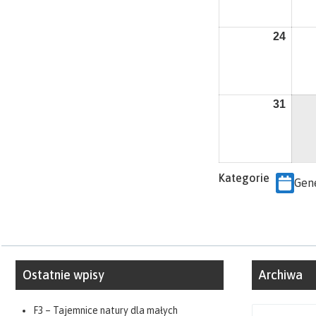
2026
24
24
sierp
2026
31
31
sierp
2026
Kategorie
Gen
Ostatnie wpisy
Archiwa
F3 – Tajemnice natury dla małych
Archiwa