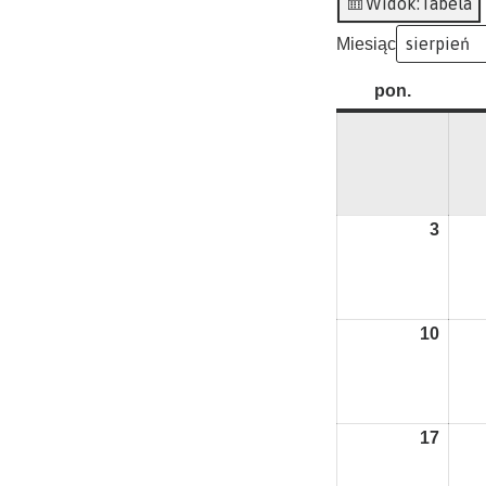
Widok:
Tabela
Miesiąc
pon.
poniedzi
3
3
sierp
2026
10
10
sierp
2026
17
17
sierp