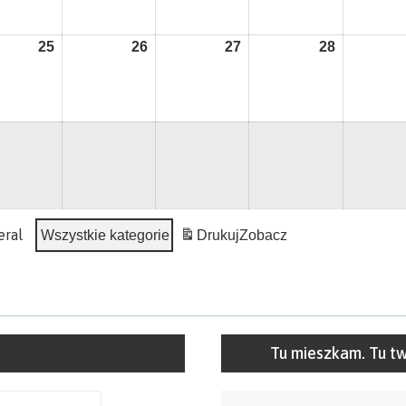
2026
2026
2026
2026
25
25
26
26
27
27
28
28
nia
sierpnia
sierpnia
sierpnia
sierpnia
2026
2026
2026
2026
nia
eral
Wszystkie kategorie
Drukuj
Zobacz
Tu mieszkam. Tu t