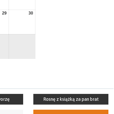
2026
2026
29
29
30
30
sierpnia
sierpnia
2026
2026
worzę
Rosnę z książką za pan brat