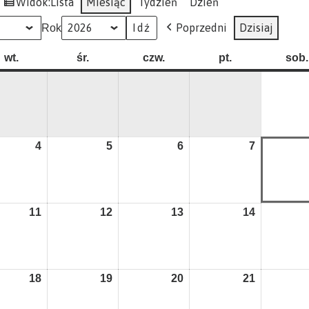
Widok:
Lista
Miesiąc
Tydzień
Dzień
Poprzedni
Dzisiaj
Rok
ałek
wt.
wtorek
śr.
środa
czw.
czwartek
pt.
piątek
sob.
4
4
5
5
6
6
7
7
nia
sierpnia
sierpnia
sierpnia
sierpnia
2026
2026
2026
2026
11
11
12
12
13
13
14
14
nia
sierpnia
sierpnia
sierpnia
sierpnia
2026
2026
2026
2026
18
18
19
19
20
20
21
21
nia
sierpnia
sierpnia
sierpnia
sierpnia