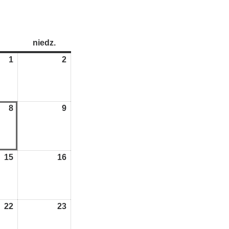
sobota
niedz.
niedziela
1
1
2
2
sierpnia
sierpnia
2026
2026
8
8
9
9
sierpnia
sierpnia
2026
2026
15
15
16
16
sierpnia
sierpnia
2026
2026
22
22
23
23
sierpnia
sierpnia