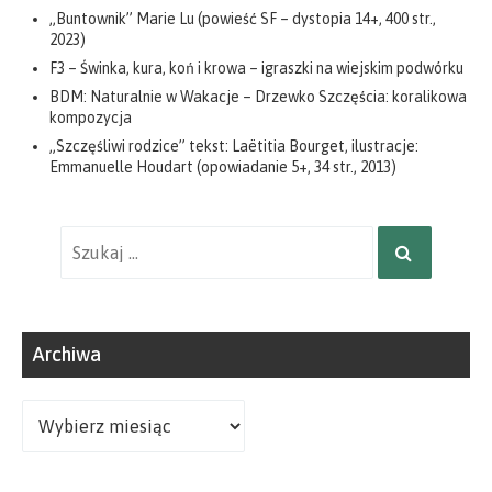
„Buntownik” Marie Lu (powieść SF – dystopia 14+, 400 str.,
2023)
F3 – Świnka, kura, koń i krowa – igraszki na wiejskim podwórku
BDM: Naturalnie w Wakacje – Drzewko Szczęścia: koralikowa
kompozycja
„Szczęśliwi rodzice” tekst: Laëtitia Bourget, ilustracje:
Emmanuelle Houdart (opowiadanie 5+, 34 str., 2013)
Wyniki
SZUKAJ
wyszukiwania
dla:
Archiwa
Archiwa