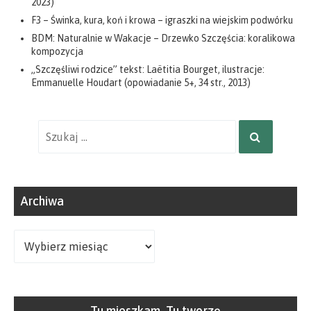
2023)
F3 – Świnka, kura, koń i krowa – igraszki na wiejskim podwórku
BDM: Naturalnie w Wakacje – Drzewko Szczęścia: koralikowa
kompozycja
„Szczęśliwi rodzice” tekst: Laëtitia Bourget, ilustracje:
Emmanuelle Houdart (opowiadanie 5+, 34 str., 2013)
Wyniki
SZUKAJ
wyszukiwania
dla:
Archiwa
Archiwa
Tu mieszkam. Tu tworzę