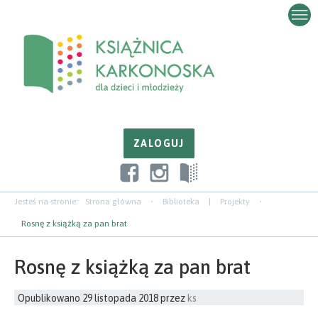
Przejdź
Przejdź
Przejdź
do
do
do
zawartości
nawigacji
paska
bocznego
Jesteś na stronie:
Strona główna
Biblioteka
|
Projekty
Rosnę z książką za pan brat
Rosnę z książką za pan brat
Opublikowano
29 listopada 2018
przez
ks