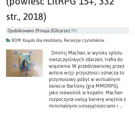
(powieść LitRPG 15+, 332
str., 2018)
Opublikowano
29 maja 2026
przez
MS
BDM
,
Książki dla młodzieży
,
Recenzje czytelników
Dmitrij Machan, w wyniku splotu
nieszczęśliwych zdarzeń, trafia do
więzienia. W przedstawionej przez
autora wizji przyszłości oznacza to
przymusowy pobyt w wirtualnym
świecie Barliony (gra MMORPG),
jako niewolnik w kopalni. Machan
rozpoczyna swoją karierę więźnia z
minimalnymi umiejętnościami i …