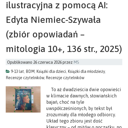
ilustracyjna z pomocą AI:
Edyta Niemiec-Szywała
(zbiór opowiadań –
mitologia 10+, 136 str., 2025)
Opublikowano
26 czerwca 2026
przez
MS
9-13 lat
,
BDM
,
Książki dla dzieci
,
Książki dla młodzieży
,
Recenzje czytelników
,
Recenzje czytelników
To aż dwadzieścia dwie opowieści
w klimacie dawnych, słowiańskich
bajań, choć na tyle
uwspółcześnionych, by tekst był
zrozumiały dla młodego odbiorcy.
Układ tego zbioru jest dość
klasyczny – od mitów o początku, po