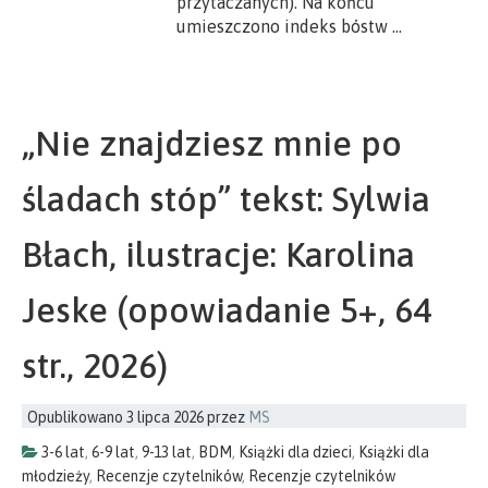
przytaczanych). Na końcu
umieszczono indeks bóstw …
„Nie znajdziesz mnie po
śladach stóp” tekst: Sylwia
Błach, ilustracje: Karolina
Jeske (opowiadanie 5+, 64
str., 2026)
Opublikowano
3 lipca 2026
przez
MS
3-6 lat
,
6-9 lat
,
9-13 lat
,
BDM
,
Książki dla dzieci
,
Książki dla
młodzieży
,
Recenzje czytelników
,
Recenzje czytelników