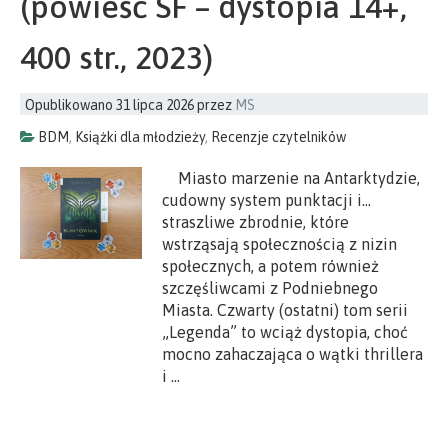
(powieść SF – dystopia 14+,
400 str., 2023)
Opublikowano
31 lipca 2026
przez
MS
BDM
,
Książki dla młodzieży
,
Recenzje czytelników
Miasto marzenie na Antarktydzie,
cudowny system punktacji i…
straszliwe zbrodnie, które
wstrząsają społecznością z nizin
społecznych, a potem również
szczęśliwcami z Podniebnego
Miasta. Czwarty (ostatni) tom serii
„Legenda” to wciąż dystopia, choć
mocno zahaczająca o wątki thrillera
i …