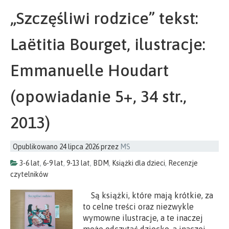
„Szczęśliwi rodzice” tekst:
Laëtitia Bourget, ilustracje:
Emmanuelle Houdart
(opowiadanie 5+, 34 str.,
2013)
Opublikowano
24 lipca 2026
przez
MS
3-6 lat
,
6-9 lat
,
9-13 lat
,
BDM
,
Książki dla dzieci
,
Recenzje
czytelników
Są książki, które mają krótkie, za
to celne treści oraz niezwykle
wymowne ilustracje, a te inaczej
może odczytać dziecko, a inaczej