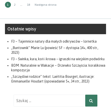
Stronicowanie
STRONA
Strona
Strona
1
2
…
18
Następna strona
wpisów
Ostatnie wpisy
F3 – Tajemnice natury dla małych odkrywców – lornetka
„Buntownik” Marie Lu (powieść SF – dystopia 14+, 400 str.,
2023)
F3 – Świnka, kura, koń i krowa – igraszki na wiejskim podwórku
BDM: Naturalnie w Wakacje – Drzewko Szczęścia: koralikowa
kompozycja
„Szczęśliwi rodzice” tekst: Laëtitia Bourget, ilustracje:
Emmanuelle Houdart (opowiadanie 5+, 34 str., 2013)
Wyniki
SZUKAJ
wyszukiwania
dla: