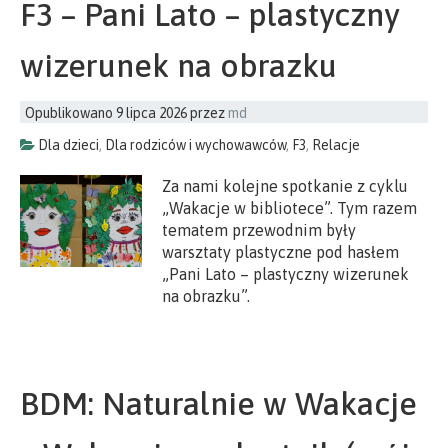
F3 – Pani Lato – plastyczny
wizerunek na obrazku
Opublikowano
9 lipca 2026
przez
md
Dla dzieci
,
Dla rodziców i wychowawców
,
F3
,
Relacje
Za nami kolejne spotkanie z cyklu
„Wakacje w bibliotece”. Tym razem
tematem przewodnim były
warsztaty plastyczne pod hasłem
„Pani Lato – plastyczny wizerunek
na obrazku”.
BDM: Naturalnie w Wakacje