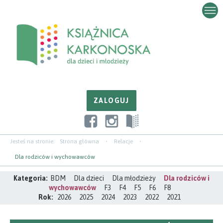
Przejdź
Przejdź
Przejdź
do
do
do
zawartości
nawigacji
paska
bocznego
Jesteś na stronie:
Strona główna
Relacje
Dla rodziców i wychowawców
Kategoria:
BDM
Dla dzieci
Dla młodzieży
Dla rodziców i
wychowawców
F3
F4
F5
F6
F8
Rok:
2026
2025
2024
2023
2022
2021