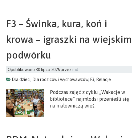
F3 – Świnka, kura, koń i
krowa – igraszki na wiejskim
podwórku
Opublikowano
30 lipca 2026
przez
md
Dla dzieci
,
Dla rodziców i wychowawców
,
F3
,
Relacje
Podczas zajęć z cyklu „Wakacje w
bibliotece” najmłodsi przenieśli się
na malowniczą wieś.