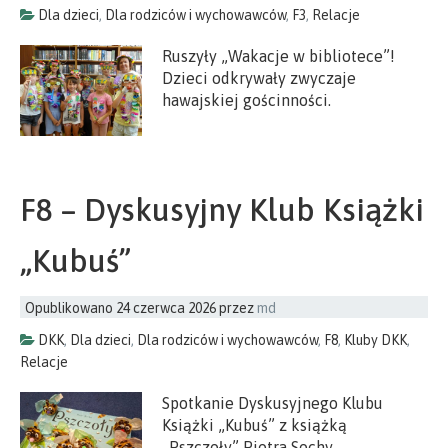
Dla dzieci
,
Dla rodziców i wychowawców
,
F3
,
Relacje
Ruszyły „Wakacje w bibliotece”!
Dzieci odkrywały zwyczaje
hawajskiej gościnności.
F8 – Dyskusyjny Klub Książki
„Kubuś”
Opublikowano
24 czerwca 2026
przez
md
DKK
,
Dla dzieci
,
Dla rodziców i wychowawców
,
F8
,
Kluby DKK
,
Relacje
Spotkanie Dyskusyjnego Klubu
Książki „Kubuś” z książką
„Pszczoły” Piotra Sochy.