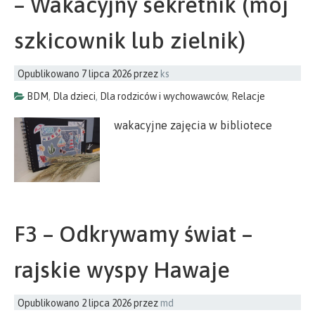
– Wakacyjny sekretnik (mój
szkicownik lub zielnik)
Opublikowano
7 lipca 2026
przez
ks
BDM
,
Dla dzieci
,
Dla rodziców i wychowawców
,
Relacje
wakacyjne zajęcia w bibliotece
F3 – Odkrywamy świat –
rajskie wyspy Hawaje
Opublikowano
2 lipca 2026
przez
md