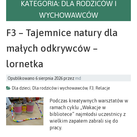
KATEGORIA:
DLA RODZICÓW I
WYCHOWAWCÓW
F3 – Tajemnice natury dla
małych odkrywców –
lornetka
Opublikowano
6 sierpnia 2026
przez
md
Dla dzieci
,
Dla rodziców i wychowawców
,
F3
,
Relacje
Podczas kreatywnych warsztatów w
ramach cyklu „Wakacje w
bibliotece” najmłodsi uczestnicy z
wielkim zapałem zabrali się do
pracy.