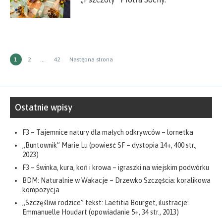
Stronicowanie
STRONA
Strona
Strona
1
2
…
42
Następna strona
wpisów
Ostatnie wpisy
F3 – Tajemnice natury dla małych odkrywców – lornetka
„Buntownik” Marie Lu (powieść SF – dystopia 14+, 400 str.,
2023)
F3 – Świnka, kura, koń i krowa – igraszki na wiejskim podwórku
BDM: Naturalnie w Wakacje – Drzewko Szczęścia: koralikowa
kompozycja
„Szczęśliwi rodzice” tekst: Laëtitia Bourget, ilustracje:
Emmanuelle Houdart (opowiadanie 5+, 34 str., 2013)