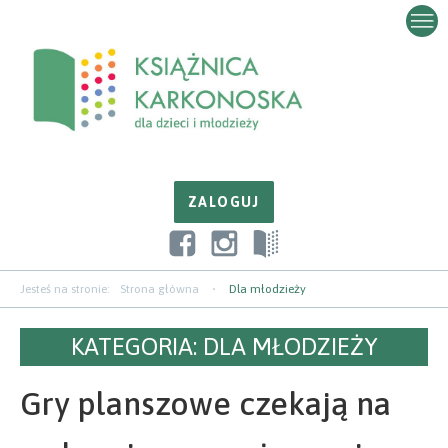
Przejdź
Przejdź
Przejdź
do
do
do
zawartości
nawigacji
paska
bocznego
Jesteś na stronie:
Strona główna
Dla młodzieży
KATEGORIA:
DLA MŁODZIEŻY
Gry planszowe czekają na