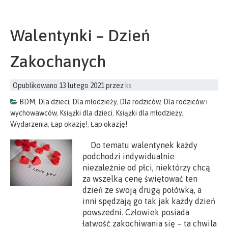
Walentynki – Dzień
Zakochanych
Opublikowano
13 lutego 2021
przez
ks
BDM
,
Dla dzieci
,
Dla młodzieży
,
Dla rodziców
,
Dla rodziców i
wychowawców
,
Książki dla dzieci
,
Książki dla młodzieży
,
Wydarzenia
,
Łap okazję!
,
Łap okazję!
Do tematu walentynek każdy
podchodzi indywidualnie
niezależnie od płci, niektórzy chcą
za wszelką cenę świętować ten
dzień ze swoją drugą połówką, a
inni spędzają go tak jak każdy dzień
powszedni. Człowiek posiada
łatwość zakochiwania się – ta chwila