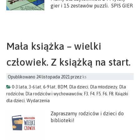
gier i 15 zestawów puzzli. SPIS GIER
Mała książka – wielki
człowiek. Z książką na start.
Opublikowano
24 listopada 2021
przez
ks
0-3 lata
,
3-6 lat
,
6-9 lat
,
BDM
,
Dla dzieci
,
Dla młodzieży
,
Dla
rodziców
,
Dla rodziców i wychowawców
,
F3
,
F4
,
F5
,
F6
,
F8
,
Książki
dla dzieci
,
Wydarzenia
Zapraszamy rodziców i dzieci do
biblioteki!