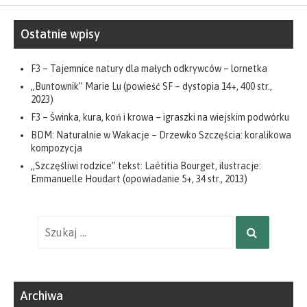
Ostatnie wpisy
F3 – Tajemnice natury dla małych odkrywców – lornetka
„Buntownik” Marie Lu (powieść SF – dystopia 14+, 400 str.,
2023)
F3 – Świnka, kura, koń i krowa – igraszki na wiejskim podwórku
BDM: Naturalnie w Wakacje – Drzewko Szczęścia: koralikowa
kompozycja
„Szczęśliwi rodzice” tekst: Laëtitia Bourget, ilustracje:
Emmanuelle Houdart (opowiadanie 5+, 34 str., 2013)
Wyniki
SZUKAJ
wyszukiwania
dla:
Archiwa