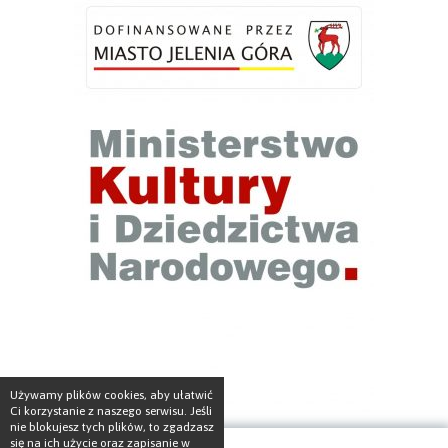
Używamy plików cookies, aby ułatwić
Ci korzystanie z naszego serwisu. Jeśli
nie blokujesz tych plików, to zgadzasz
się na ich użycie oraz zapisanie w