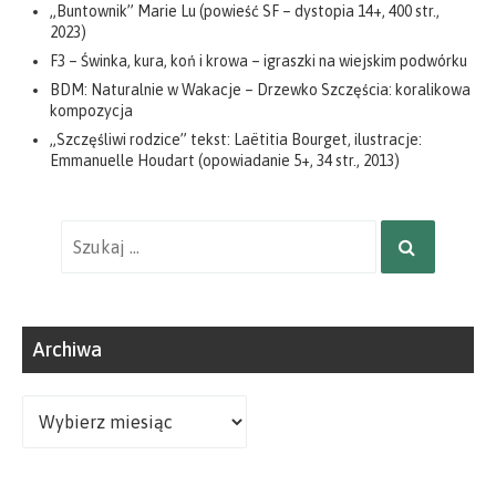
„Buntownik” Marie Lu (powieść SF – dystopia 14+, 400 str.,
2023)
F3 – Świnka, kura, koń i krowa – igraszki na wiejskim podwórku
BDM: Naturalnie w Wakacje – Drzewko Szczęścia: koralikowa
kompozycja
„Szczęśliwi rodzice” tekst: Laëtitia Bourget, ilustracje:
Emmanuelle Houdart (opowiadanie 5+, 34 str., 2013)
Wyniki
SZUKAJ
wyszukiwania
dla:
Archiwa
Archiwa