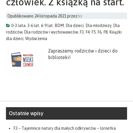
człowiek. Z książką na start.
Opublikowano
24 listopada 2021
przez
ks
0-3 lata
,
3-6 lat
,
6-9 lat
,
BDM
,
Dla dzieci
,
Dla młodzieży
,
Dla
rodziców
,
Dla rodziców i wychowawców
,
F3
,
F4
,
F5
,
F6
,
F8
,
Książki
dla dzieci
,
Wydarzenia
Zapraszamy rodziców i dzieci do
biblioteki!
Ostatnie wpisy
F3 – Tajemnice natury dla małych odkrywców – lornetka