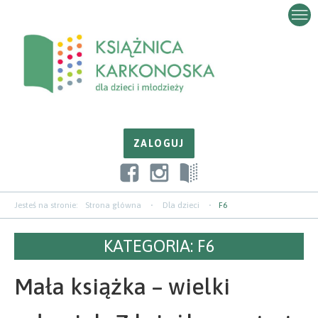
Przejdź
Przejdź
Przejdź
do
do
do
zawartości
nawigacji
paska
bocznego
Jesteś na stronie:
Strona główna
Dla dzieci
F6
KATEGORIA:
F6
Mała książka – wielki