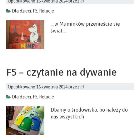
Opublikowano
16 kwietnia 2024
przez
et
Dla dzieci
,
F5
,
Relacje
….w Muminków przenieście się
świat….
F5 – czytanie na dywanie
Opublikowano
16 kwietnia 2024
przez
et
Dla dzieci
,
F5
,
Relacje
Dbamy o środowisko, bo należy do
nas wszystkich