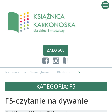
Przejdź
Przejdź
Przejdź
do
do
do
zawartości
nawigacji
paska
bocznego
Jesteś na stronie:
Strona główna
Dla dzieci
F5
KATEGORIA:
F5
F5-czytanie na dywanie