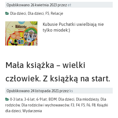
Opublikowano
26 kwietnia 2023
przez
et
Dla dzieci
,
Dla dzieci
,
F5
,
Relacje
Kubusie Puchatki uwielbiają nie
tylko miodek:)
Mała książka – wielki
człowiek. Z książką na start.
Opublikowano
24 listopada 2021
przez
ks
0-3 lata
,
3-6 lat
,
6-9 lat
,
BDM
,
Dla dzieci
,
Dla młodzieży
,
Dla
rodziców
,
Dla rodziców i wychowawców
,
F3
,
F4
,
F5
,
F6
,
F8
,
Książki
dla dzieci
,
Wydarzenia