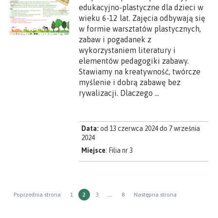
edukacyjno-plastyczne dla dzieci w
wieku 6-12 lat. Zajęcia odbywają się
w formie warsztatów plastycznych,
zabaw i pogadanek z
wykorzystaniem literatury i
elementów pedagogiki zabawy.
Stawiamy na kreatywność, twórcze
myślenie i dobrą zabawę bez
rywalizacji. Dlaczego …
Data:
od 13 czerwca 2024 do 7 września
2024
Miejsce
: Filia nr 3
Stronicowanie
Strona
STRONA
Strona
Strona
Poprzednia strona
1
2
3
…
8
Następna strona
wpisów