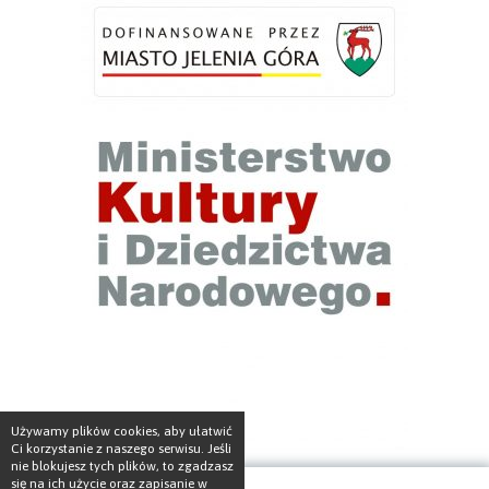
Używamy plików cookies, aby ułatwić
Ci korzystanie z naszego serwisu. Jeśli
nie blokujesz tych plików, to zgadzasz
się na ich użycie oraz zapisanie w