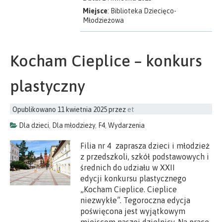
Miejsce
: Biblioteka Dziecięco-
Młodzieżowa
Kocham Cieplice – konkurs
plastyczny
Opublikowano
11 kwietnia 2025
przez
et
Dla dzieci
,
Dla młodzieży
,
F4
,
Wydarzenia
Filia nr 4 zaprasza dzieci i młodzież
z przedszkoli, szkół podstawowych i
średnich do udziału w XXII
edycji konkursu plastycznego
„Kocham Cieplice. Cieplice
niezwykłe”. Tegoroczna edycja
poświęcona jest wyjątkowym
miejscom naszej dzielnicy. Na prace