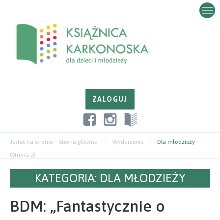
Przejdź
Przejdź
Przejdź
do
do
do
zawartości
nawigacji
paska
bocznego
Jesteś na stronie:
Strona główna
Wydarzenia
Dla młodzieży
(Strona 2)
KATEGORIA:
DLA MŁODZIEŻY
BDM: „Fantastycznie o