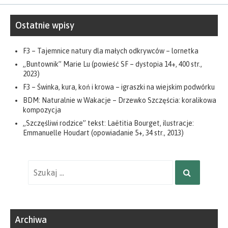
Ostatnie wpisy
F3 – Tajemnice natury dla małych odkrywców – lornetka
„Buntownik” Marie Lu (powieść SF – dystopia 14+, 400 str.,
2023)
F3 – Świnka, kura, koń i krowa – igraszki na wiejskim podwórku
BDM: Naturalnie w Wakacje – Drzewko Szczęścia: koralikowa
kompozycja
„Szczęśliwi rodzice” tekst: Laëtitia Bourget, ilustracje:
Emmanuelle Houdart (opowiadanie 5+, 34 str., 2013)
Wyniki
SZUKAJ
wyszukiwania
dla:
Archiwa