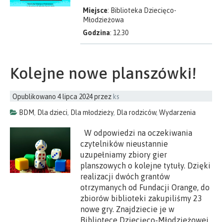
Miejsce
: Biblioteka Dziecięco-
Młodzieżowa
Godzina
: 12.30
Kolejne nowe planszówki!
Opublikowano
4 lipca 2024
przez
ks
BDM
,
Dla dzieci
,
Dla młodzieży
,
Dla rodziców
,
Wydarzenia
W odpowiedzi na oczekiwania
czytelników nieustannie
uzupełniamy zbiory gier
planszowych o kolejne tytuły. Dzięki
realizacji dwóch grantów
otrzymanych od Fundacji Orange, do
zbiorów biblioteki zakupiliśmy 23
nowe gry. Znajdziecie je w
Bibliotece Dziecięco-Młodzieżowej.