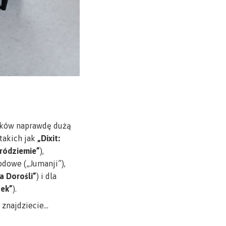
ników naprawdę dużą
takich jak
„Dixit:
Śródziemie”
),
odowe („Jumanji”),
a Dorośli”
) i dla
zek”
).
 znajdziecie…