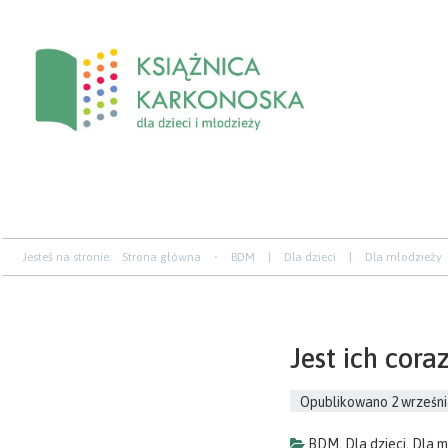
Przejdź
Przejdź
Przejdź
do
do
do
zawartości
nawigacji
paska
bocznego
Jesteś na stronie:
Strona główna
BDM
|
Dla dzieci
|
Dla młodzieży
Jest ich cora
Opublikowano
2 wrześni
BDM
,
Dla dzieci
,
Dla m