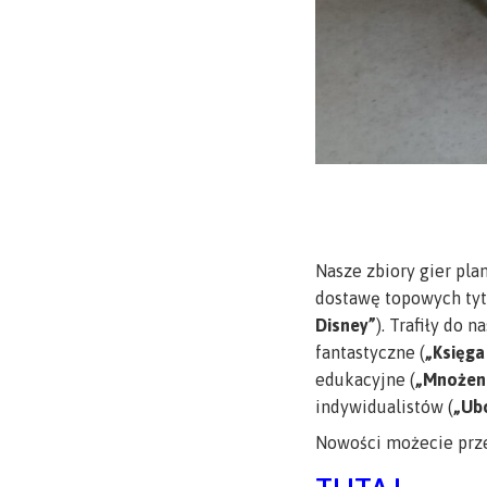
Nasze zbiory gier pl
dostawę topowych tyt
Disney”
). Trafiły do 
fantastyczne (
„Księga
edukacyjne (
„Mnożeni
indywidualistów (
„Ub
Nowości możecie prze