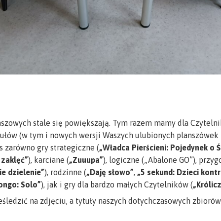
anszowych stale się powiększają. Tym razem mamy dla Czytel
ułów (w tym i nowych wersji Waszych ulubionych planszówek 
nas zarówno gry strategiczne (
„Władca Pierścieni: Pojedynek o 
 zaklęć”
), karciane (
„Zuuupa”
), logiczne („Abalone GO”), przyg
e dzielenie”
), rodzinne (
„Daję słowo”
,
„5 sekund: Dzieci kontr
ongo: Solo”
), jak i gry dla bardzo małych Czytelników (
„Królic
śledzić na zdjęciu, a tytuły naszych dotychczasowych zbiorów