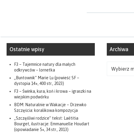
Ostatnie wpisy
Archiwa
F3 – Tajemnice natury dla małych
Archiwa
odkrywców – lornetka
„Buntownik” Marie Lu (powieść SF –
dystopia 14+, 400 str., 2023)
F3 – Świnka, kura, koń i krowa – igraszki na
wiejskim podwórku
BDM: Naturalnie w Wakacje – Drzewko
Szczęścia: koralikowa kompozycja
„Szczęśliwi rodzice” tekst: Laëtitia
Bourget, ilustracje: Emmanuelle Houdart
(opowiadanie 5+, 34 str., 2013)