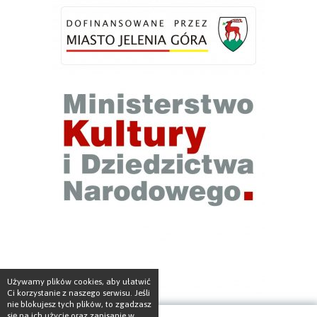
Używamy plików cookies, aby ułatwić
Ci korzystanie z naszego serwisu. Jeśli
nie blokujesz tych plików, to zgadzasz
się na ich użycie oraz zapisanie w