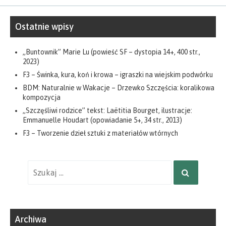
Ostatnie wpisy
„Buntownik” Marie Lu (powieść SF – dystopia 14+, 400 str.,
2023)
F3 – Świnka, kura, koń i krowa – igraszki na wiejskim podwórku
BDM: Naturalnie w Wakacje – Drzewko Szczęścia: koralikowa
kompozycja
„Szczęśliwi rodzice” tekst: Laëtitia Bourget, ilustracje:
Emmanuelle Houdart (opowiadanie 5+, 34 str., 2013)
F3 – Tworzenie dzieł sztuki z materiałów wtórnych
Wyniki
SZUKAJ
wyszukiwania
dla:
Archiwa