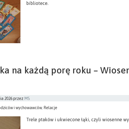
bibliotece.
ka na każdą porę roku – Wiose
ia 2026
przez
MS
odziców i wychowawców
,
Relacje
Trele ptaków i ukwiecone łąki, czyli wiosenne wy