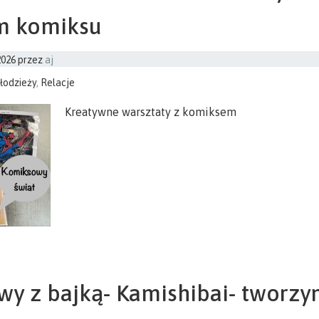
m komiksu
2026
przez
aj
łodzieży
,
Relacje
Kreatywne warsztaty z komiksem
y z bajką- Kamishibai- tworz