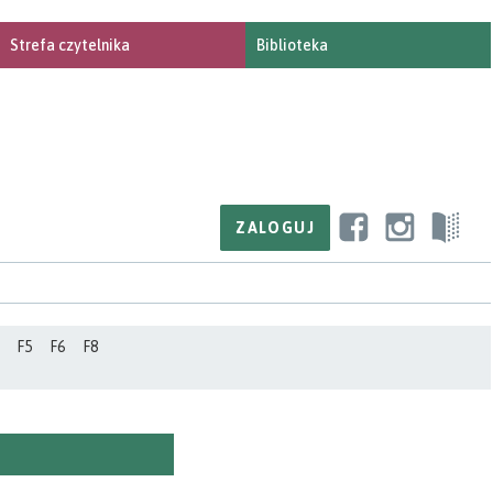
Strefa czytelnika
Biblioteka
F5
F6
F8