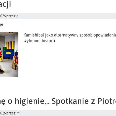
acji
2026
przez
aj
je
Kamishibai jako alternatywny sposób opowiadania
wybranej historii
ę o higienie… Spotkanie z Piot
2026
przez
MS