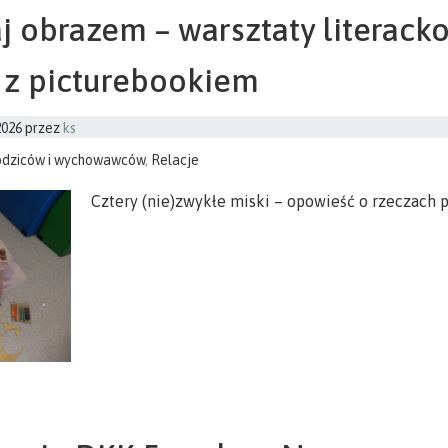
j obrazem – warsztaty literacko
 z picturebookiem
2026
przez
ks
odziców i wychowawców
,
Relacje
Cztery (nie)zwykłe miski – opowieść o rzeczach 