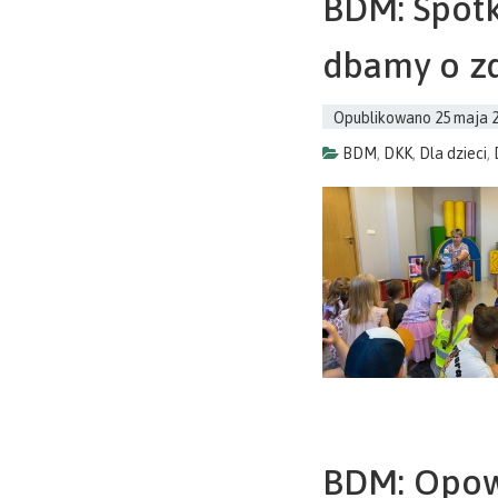
BDM: Spotk
dbamy o z
Opublikowano
25 maja 
BDM
,
DKK
,
Dla dzieci
,
BDM: Opowi