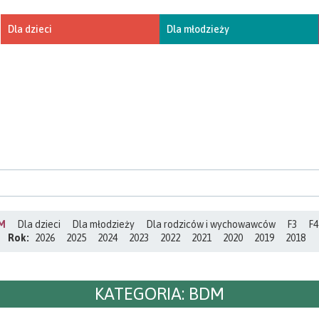
Dla dzieci
Dla młodzieży
M
Dla dzieci
Dla młodzieży
Dla rodziców i wychowawców
F3
F4
Rok:
2026
2025
2024
2023
2022
2021
2020
2019
2018
KATEGORIA:
BDM