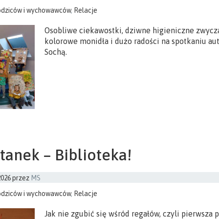
odziców i wychowawców
,
Relacje
Osobliwe ciekawostki, dziwne higieniczne zwycz
kolorowe monidła i dużo radości na spotkaniu au
Sochą.
tanek – Biblioteka!
2026
przez
MS
odziców i wychowawców
,
Relacje
Jak nie zgubić się wśród regałów, czyli pierwsza