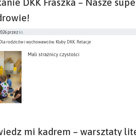
anie DKK Fraszka – Nasze sup
drowie!
2026
przez
ks
Dla rodziców i wychowawców
,
Kluby DKK
,
Relacje
Mali strażnicy czystości
edz mi kadrem – warsztaty lite