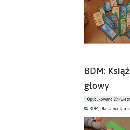
BDM: Książ
głowy
Opublikowano
29 kwietn
BDM
,
Dla dzieci
,
Dla r