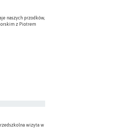
aje naszych przodków,
torskim z Piotrem
 przedszkolna wizyta w