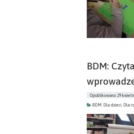
BDM: Czyta
wprowadzen
Opublikowano
29 kwietn
BDM
,
Dla dzieci
,
Dla r