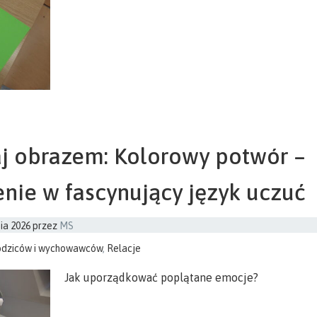
j obrazem: Kolorowy potwór –
ie w fascynujący język uczuć
ia 2026
przez
MS
odziców i wychowawców
,
Relacje
Jak uporządkować poplątane emocje?