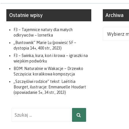
Ostatnie wpisy
Archiwa
F3 – Tajemnice natury dla małych
Archiwa
odkrywców – lornetka
„Buntownik” Marie Lu (powieść SF –
dystopia 14+, 400 str., 2023)
F3 – Świnka, kura, koń i krowa – igraszki na
wiejskim podwórku
BDM: Naturalnie w Wakacje – Drzewko
Szczęścia: koralikowa kompozycja
„Szczęśliwi rodzice” tekst: Laëtitia
Bourget, ilustracje: Emmanuelle Houdart
(opowiadanie 5+, 34 str., 2013)
Wyniki
SZUKAJ
wyszukiwania
dla: