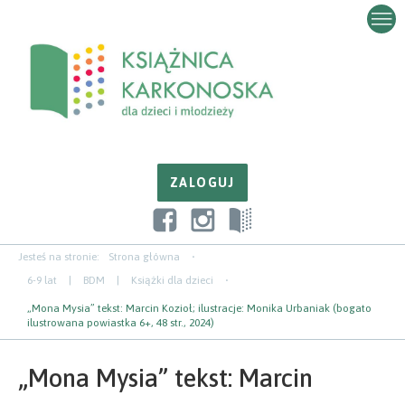
Przejdź
Przejdź
Przejdź
do
do
do
zawartości
nawigacji
paska
bocznego
Jesteś na stronie:
Strona główna
6-9 lat
|
BDM
|
Książki dla dzieci
„Mona Mysia” tekst: Marcin Kozioł; ilustracje: Monika Urbaniak (bogato
ilustrowana powiastka 6+, 48 str., 2024)
„Mona Mysia” tekst: Marcin