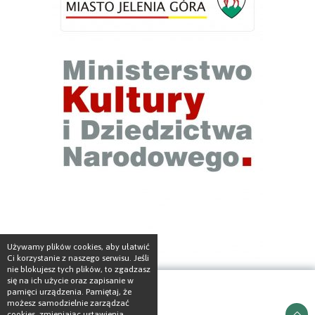
Używamy plików cookies, aby ułatwić
Ci korzystanie z naszego serwisu. Jeśli
nie blokujesz tych plików, to zgadzasz
się na ich użycie oraz zapisanie w
pamięci urządzenia. Pamiętaj, że
możesz samodzielnie zarządzać
cookies, zmieniając ustawienia