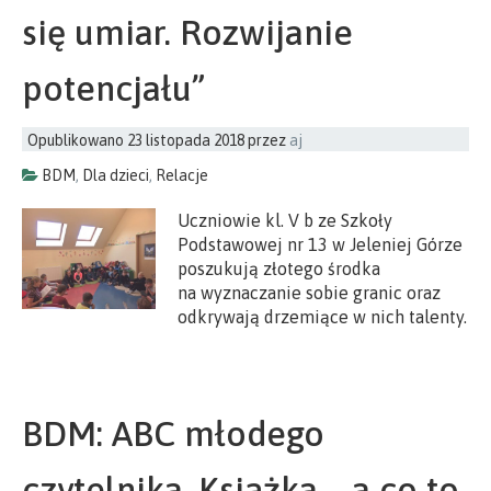
się umiar. Rozwijanie
potencjału”
Opublikowano
23 listopada 2018
przez
aj
BDM
,
Dla dzieci
,
Relacje
Uczniowie kl. V b ze Szkoły
Podstawowej nr 13 w Jeleniej Górze
poszukują złotego środka
na wyznaczanie sobie granic oraz
odkrywają drzemiące w nich talenty.
BDM: ABC młodego
czytelnika. Książka – a co to