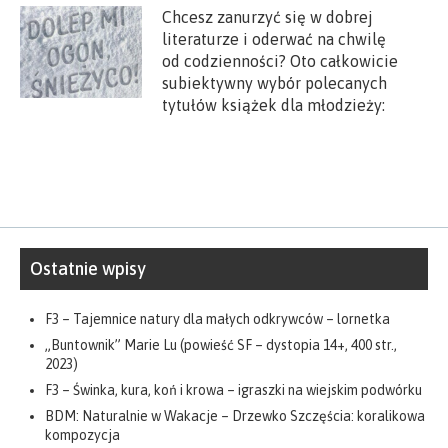
Chcesz zanurzyć się w dobrej
literaturze i oderwać na chwilę
od codzienności? Oto całkowicie
subiektywny wybór polecanych
tytułów książek dla młodzieży:
Ostatnie wpisy
F3 – Tajemnice natury dla małych odkrywców – lornetka
„Buntownik” Marie Lu (powieść SF – dystopia 14+, 400 str.,
2023)
F3 – Świnka, kura, koń i krowa – igraszki na wiejskim podwórku
BDM: Naturalnie w Wakacje – Drzewko Szczęścia: koralikowa
kompozycja