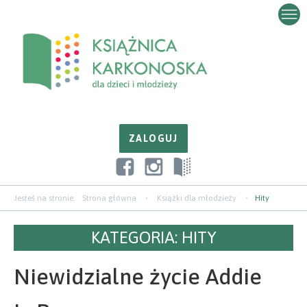
Przejdź
Przejdź
Przejdź
do
do
do
zawartości
nawigacji
paska
bocznego
Jesteś na stronie:
Strona główna
Książki dla młodzieży
Hity
KATEGORIA:
HITY
Niewidzialne życie Addie