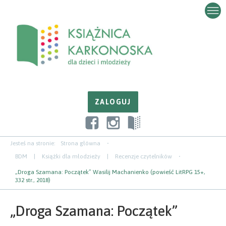
Przejdź
Przejdź
Przejdź
do
do
do
zawartości
nawigacji
paska
bocznego
Jesteś na stronie:
Strona główna
BDM
|
Książki dla młodzieży
|
Recenzje czytelników
„Droga Szamana: Początek” Wasilij Machanienko (powieść LitRPG 15+,
332 str., 2018)
„Droga Szamana: Początek”