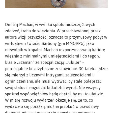
Dmitrij Machan, w wyniku splotu nieszczęśliwych
zdarzeń, trafia do więzienia. W przedstawionej przez
autora wizji przyszłości oznacza to przymusowy pobyt w
wirtualnym świecie Barliony (gra MMORPG), jako
niewolnik w kopalni. Machan rozpoczyna swoją karierę
więźnia z minimalnymi umiejętnościami i do tego w
klasie „Szaman” ze specjalizacją „Jubiler” –
potencjalnie bezużyteczne zestawienie. 30-latek będzie
się mierzył z licznymi intrygami, zależnościami i
ograniczeniami, ale musi wytrwać, by stale polepszać
swój status i złagodzić kilkuletni wyrok. Nie wszyscy
spośród współwięźniów będą chętni, by mu to ułatwić.
W miarę rozwoju wydarzeń okazuje się, że to, co
wydawało się porażką, można przekuć w prawdziwy
diament, gdy wykorzysta się prawdziwy potencjał