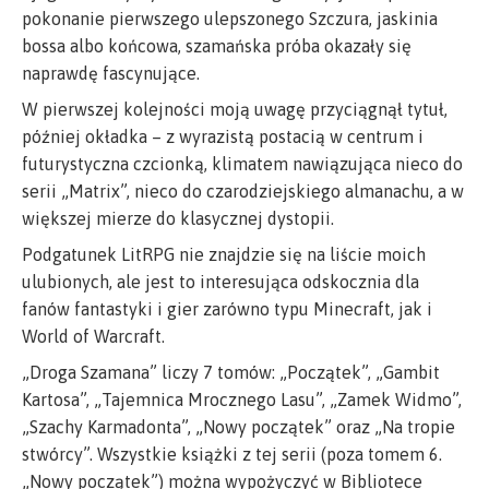
pokonanie pierwszego ulepszonego Szczura, jaskinia
bossa albo końcowa, szamańska próba okazały się
naprawdę fascynujące.
W pierwszej kolejności moją uwagę przyciągnął tytuł,
później okładka – z wyrazistą postacią w centrum i
futurystyczna czcionką, klimatem nawiązująca nieco do
serii „Matrix”, nieco do czarodziejskiego almanachu, a w
większej mierze do klasycznej dystopii.
Podgatunek LitRPG nie znajdzie się na liście moich
ulubionych, ale jest to interesująca odskocznia dla
fanów fantastyki i gier zarówno typu Minecraft, jak i
World of Warcraft.
„Droga Szamana” liczy 7 tomów: „Początek”, „Gambit
Kartosa”, „Tajemnica Mrocznego Lasu”, „Zamek Widmo”,
„Szachy Karmadonta”, „Nowy początek” oraz „Na tropie
stwórcy”. Wszystkie książki z tej serii (poza tomem 6.
„Nowy początek”) można wypożyczyć w Bibliotece