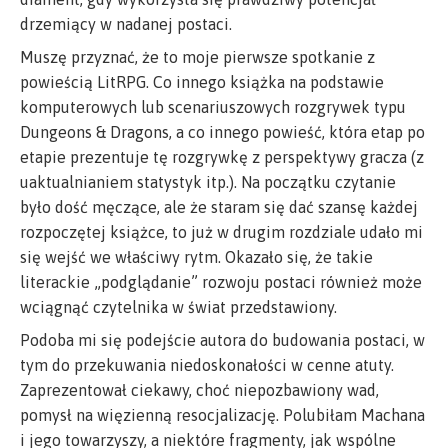
drzemiący w nadanej postaci.
Muszę przyznać, że to moje pierwsze spotkanie z
powieścią LitRPG. Co innego książka na podstawie
komputerowych lub scenariuszowych rozgrywek typu
Dungeons & Dragons, a co innego powieść, która etap po
etapie prezentuje tę rozgrywkę z perspektywy gracza (z
uaktualnianiem statystyk itp.). Na początku czytanie
było dość męczące, ale że staram się dać szansę każdej
rozpoczętej książce, to już w drugim rozdziale udało mi
się wejść we właściwy rytm. Okazało się, że takie
literackie „podglądanie” rozwoju postaci również może
wciągnąć czytelnika w świat przedstawiony.
Podoba mi się podejście autora do budowania postaci, w
tym do przekuwania niedoskonałości w cenne atuty.
Zaprezentował ciekawy, choć niepozbawiony wad,
pomysł na więzienną resocjalizację. Polubiłam Machana
i jego towarzyszy, a niektóre fragmenty, jak wspólne