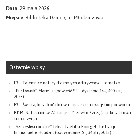
Data:
29 maja 2026
Miejsce
: Biblioteka Dziecięco-Młodzieżowa
Ostatnie wpisy
F3 – Tajemnice natury dla małych odkrywców – lornetka
„Buntownik” Marie Lu (powieść SF – dystopia 14+, 400 str.,
2023)
F3 – Świnka, kura, koń i krowa – igraszki na wiejskim podwórku
BDM: Naturalnie w Wakacje – Drzewko Szczęścia: koralikowa
kompozycja
„Szczęśliwi rodzice” tekst: Laëtitia Bourget, ilustracje:
Emmanuelle Houdart (opowiadanie 5+, 34 str., 2013)