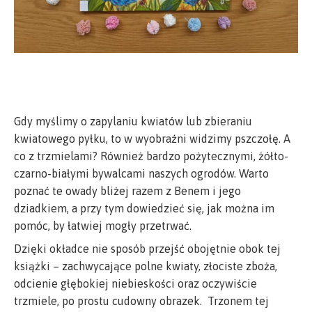
Gdy myślimy o zapylaniu kwiatów lub zbieraniu
kwiatowego pyłku, to w wyobraźni widzimy pszczołę. A
co z trzmielami? Również bardzo pożytecznymi, żółto-
czarno-białymi bywalcami naszych ogrodów. Warto
poznać te owady bliżej razem z Benem i jego
dziadkiem, a przy tym dowiedzieć się, jak można im
pomóc, by łatwiej mogły przetrwać.
Dzięki okładce nie sposób przejść obojętnie obok tej
książki – zachwycające polne kwiaty, złociste zboża,
odcienie głębokiej niebieskości oraz oczywiście
trzmiele, po prostu cudowny obrazek. Trzonem tej