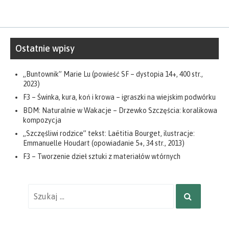
Ostatnie wpisy
„Buntownik” Marie Lu (powieść SF – dystopia 14+, 400 str.,
2023)
F3 – Świnka, kura, koń i krowa – igraszki na wiejskim podwórku
BDM: Naturalnie w Wakacje – Drzewko Szczęścia: koralikowa
kompozycja
„Szczęśliwi rodzice” tekst: Laëtitia Bourget, ilustracje:
Emmanuelle Houdart (opowiadanie 5+, 34 str., 2013)
F3 – Tworzenie dzieł sztuki z materiałów wtórnych
Wyniki
SZUKAJ
wyszukiwania
dla: