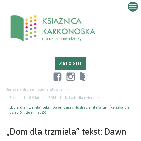
Przejdź
Przejdź
Przejdź
do
do
do
zawartości
nawigacji
paska
bocznego
Jesteś na stronie:
Strona główna
3-6 lat
|
6-9 lat
|
BDM
|
Książki dla dzieci
„Dom dla trzmiela” tekst: Dawn Casey; ilustracje: Stella Lim (książka dla
dzieci 5+, 26 str., 2025)
„Dom dla trzmiela” tekst: Dawn