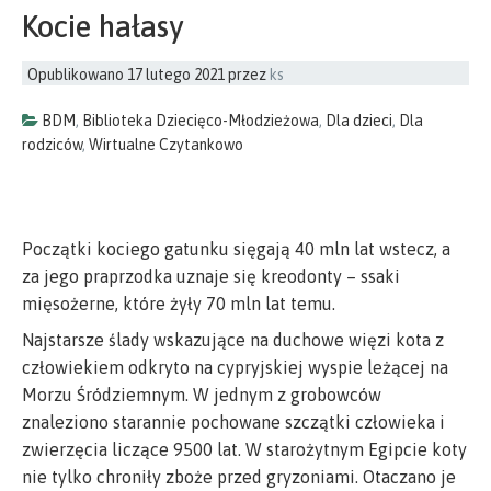
Kocie hałasy
Opublikowano
17 lutego 2021
przez
ks
BDM
,
Biblioteka Dziecięco-Młodzieżowa
,
Dla dzieci
,
Dla
rodziców
,
Wirtualne Czytankowo
Początki kociego gatunku sięgają 40 mln lat wstecz, a
za jego praprzodka uznaje się kreodonty – ssaki
mięsożerne, które żyły 70 mln lat temu.
Najstarsze ślady wskazujące na duchowe więzi kota z
człowiekiem odkryto na cypryjskiej wyspie leżącej na
Morzu Śródziemnym. W jednym z grobowców
znaleziono starannie pochowane szczątki człowieka i
zwierzęcia liczące 9500 lat. W starożytnym Egipcie koty
nie tylko chroniły zboże przed gryzoniami. Otaczano je