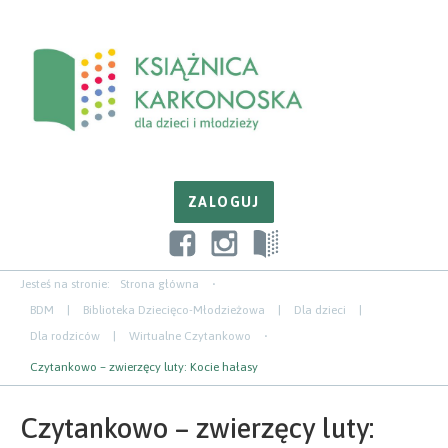
Przejdź
Przejdź
Przejdź
do
do
do
zawartości
nawigacji
paska
bocznego
Jesteś na stronie:
Strona główna
BDM
|
Biblioteka Dziecięco-Młodzieżowa
|
Dla dzieci
|
Dla rodziców
|
Wirtualne Czytankowo
Czytankowo – zwierzęcy luty: Kocie hałasy
Czytankowo – zwierzęcy luty: