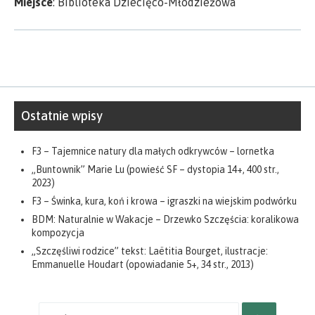
Miejsce
: Biblioteka Dziecięco-Młodzieżowa
Ostatnie wpisy
F3 – Tajemnice natury dla małych odkrywców – lornetka
„Buntownik” Marie Lu (powieść SF – dystopia 14+, 400 str.,
2023)
F3 – Świnka, kura, koń i krowa – igraszki na wiejskim podwórku
BDM: Naturalnie w Wakacje – Drzewko Szczęścia: koralikowa
kompozycja
„Szczęśliwi rodzice” tekst: Laëtitia Bourget, ilustracje:
Emmanuelle Houdart (opowiadanie 5+, 34 str., 2013)
Wyniki