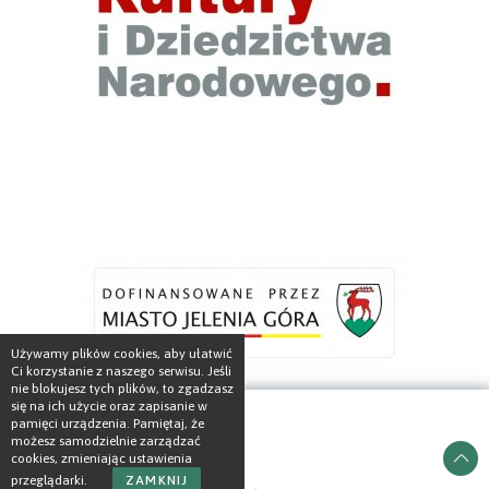
Używamy plików cookies, aby ułatwić
Ci korzystanie z naszego serwisu. Jeśli
nie blokujesz tych plików, to zgadzasz
się na ich użycie oraz zapisanie w
pamięci urządzenia. Pamiętaj, że
możesz samodzielnie zarządzać
cookies, zmieniając ustawienia
przeglądarki.
ZAMKNIJ