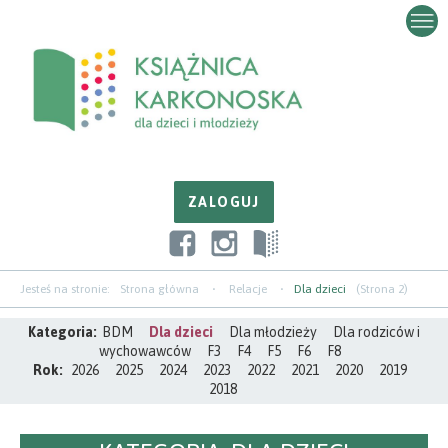
Przejdź
Przejdź
Przejdź
do
do
do
zawartości
nawigacji
paska
bocznego
Jesteś na stronie:
Strona główna
Relacje
Dla dzieci
(Strona 2)
Kategoria:
BDM
Dla dzieci
Dla młodzieży
Dla rodziców i
wychowawców
F3
F4
F5
F6
F8
Rok:
2026
2025
2024
2023
2022
2021
2020
2019
2018