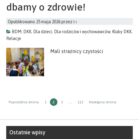
dbamy o zdrowie!
Opublikowano
25 maja 2026
przez
ks
BDM
,
DKK
,
Dla dzieci
,
Dla rodziców i wychowawców
,
Kluby DKK
,
Relacje
Mali strażnicy czystości
Stronicowanie
Strona
STRONA
Strona
Strona
Poprzednia strona
1
2
3
…
112
Następna strona
wpisów
Ostatnie wpisy