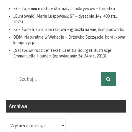
F3 – Tajemnice natury dla małych odkrywców – lornetka
„Buntownik” Marie Lu (powieść SF – dystopia 14+, 400 str.,
2023)
F3 – Świnka, kura, koń i krowa – igraszki na wiejskim podwórku
BDM: Naturalnie w Wakacje – Drzewko Szczęścia: koralikowa
kompozycja
„Szczęśliwi rodzice” tekst: Laëtitia Bourget, ilustracje:
Emmanuelle Houdart (opowiadanie 5+, 34 str., 2013)
Wyniki
SZUKAJ
wyszukiwania
dla:
Archiwa
Archiwa