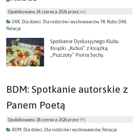
Opublikowano
24 czerwca 2026
przez
md
DKK
,
Dla dzieci
,
Dla rodziców i wychowawców
,
F8
,
Kluby DKK
,
Relacje
Spotkanie Dyskusyjnego Klubu
Książki „Kubuś” z książką
„Pszczoły” Piotra Sochy.
BDM: Spotkanie autorskie z
Panem Poetą
Opublikowano
18 czerwca 2026
przez
MS
BDM
,
Dla dzieci
,
Dla rodziców i wychowawców
,
Relacje