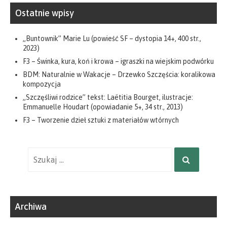
Ostatnie wpisy
„Buntownik” Marie Lu (powieść SF – dystopia 14+, 400 str.,
2023)
F3 – Świnka, kura, koń i krowa – igraszki na wiejskim podwórku
BDM: Naturalnie w Wakacje – Drzewko Szczęścia: koralikowa
kompozycja
„Szczęśliwi rodzice” tekst: Laëtitia Bourget, ilustracje:
Emmanuelle Houdart (opowiadanie 5+, 34 str., 2013)
F3 – Tworzenie dzieł sztuki z materiałów wtórnych
Wyniki
SZUKAJ
wyszukiwania
dla:
Archiwa