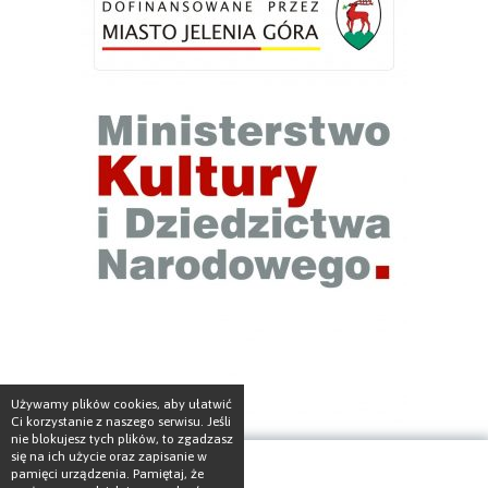
Używamy plików cookies, aby ułatwić
Ci korzystanie z naszego serwisu. Jeśli
nie blokujesz tych plików, to zgadzasz
się na ich użycie oraz zapisanie w
pamięci urządzenia. Pamiętaj, że