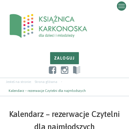
Przejdź
Przejdź
Przejdź
do
do
do
zawartości
nawigacji
paska
bocznego
Jesteś na stronie:
Strona główna
Kalendarz – rezerwacje Czytelni dla najmłodszych
Kalendarz – rezerwacje Czytelni
dla najmłodszych