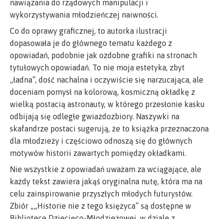
nawiązania do rządowych manipulacji i
wykorzystywania młodzieńczej naiwności.
Co do oprawy graficznej, to autorka ilustracji
dopasowała je do głównego tematu każdego z
opowiadań, podobnie jak ozdobne grafiki na stronach
tytułowych opowiadań. To nie moja estetyka, zbyt
„ładna”, dość nachalna i oczywiście się narzucająca, ale
doceniam pomysł na kolorową, kosmiczną okładkę z
wielką postacią astronauty, w którego przesłonie kasku
odbijają się odległe gwiazdozbiory. Naszywki na
skafandrze postaci sugerują, że to książka przeznaczona
dla młodzieży i częściowo odnoszą się do głównych
motywów historii zawartych pomiędzy okładkami.
Nie wszystkie z opowiadań uważam za wciągające, ale
każdy tekst zawiera jakąś oryginalna nutę, która ma na
celu zainspirowanie przyszłych młodych futurystów.
Zbiór „„Historie nie z tego księżyca” są dostępne w
Bibliotece Dziecięco-Młodzieżowej, w dziale z