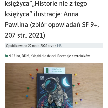
księżyca”„Historie nie z tego
księżyca” ilustracje: Anna
Pawlina (zbiór opowiadań SF 9+,
207 str., 2021)
Opublikowano
22 maja 2026
przez
MS
9-13 lat
,
BDM
,
Książki dla dzieci
,
Recenzje czytelników