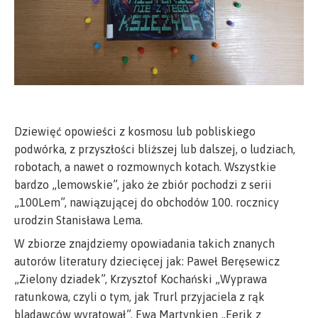
Dziewięć opowieści z kosmosu lub pobliskiego
podwórka, z przyszłości bliższej lub dalszej, o ludziach,
robotach, a nawet o rozmownych kotach. Wszystkie
bardzo „lemowskie”, jako że zbiór pochodzi z serii
„100Lem”, nawiązującej do obchodów 100. rocznicy
urodzin Stanisława Lema.
W zbiorze znajdziemy opowiadania takich znanych
autorów literatury dziecięcej jak: Paweł Beręsewicz
„Zielony dziadek”, Krzysztof Kochański „Wyprawa
ratunkowa, czyli o tym, jak Trurl przyjaciela z rąk
bladawców wyratował”, Ewa Martynkien „Eerik z