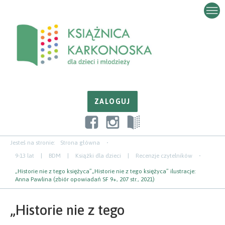
Przejdź
Przejdź
Przejdź
do
do
do
zawartości
nawigacji
paska
bocznego
Jesteś na stronie:
Strona główna
9-13 lat
|
BDM
|
Książki dla dzieci
|
Recenzje czytelników
„Historie nie z tego księżyca”„Historie nie z tego księżyca” ilustracje:
Anna Pawlina (zbiór opowiadań SF 9+, 207 str., 2021)
„Historie nie z tego