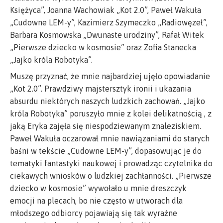
Księżyca”, Joanna Wachowiak „Kot 2.0”, Paweł Wakuła
„Cudowne LEM-y”, Kazimierz Szymeczko „Radiowęzeł”,
Barbara Kosmowska „Dwunaste urodziny”, Rafał Witek
„Pierwsze dziecko w kosmosie” oraz Zofia Stanecka
„Jajko króla Robotyka”.
Muszę przyznać, że mnie najbardziej ujęło opowiadanie
„Kot 2.0”. Prawdziwy majstersztyk ironii i ukazania
absurdu niektórych naszych ludzkich zachowań. „Jajko
króla Robotyka” poruszyło mnie z kolei delikatnością , z
jaką Eryka zajęła się niespodziewanym znaleziskiem.
Paweł Wakuła oczarował mnie nawiązaniami do starych
baśni w tekście „Cudowne LEM-y”, dopasowując je do
tematyki fantastyki naukowej i prowadząc czytelnika do
ciekawych wniosków o ludzkiej zachłanności. „Pierwsze
dziecko w kosmosie” wywołało u mnie dreszczyk
emocji na plecach, bo nie często w utworach dla
młodszego odbiorcy pojawiają się tak wyraźne