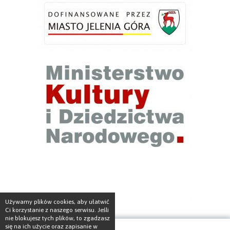
Używamy plików cookies, aby ułatwić
Ci korzystanie z naszego serwisu. Jeśli
nie blokujesz tych plików, to zgadzasz
się na ich użycie oraz zapisanie w