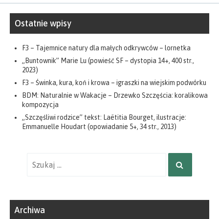
Ostatnie wpisy
F3 – Tajemnice natury dla małych odkrywców – lornetka
„Buntownik” Marie Lu (powieść SF – dystopia 14+, 400 str.,
2023)
F3 – Świnka, kura, koń i krowa – igraszki na wiejskim podwórku
BDM: Naturalnie w Wakacje – Drzewko Szczęścia: koralikowa
kompozycja
„Szczęśliwi rodzice” tekst: Laëtitia Bourget, ilustracje:
Emmanuelle Houdart (opowiadanie 5+, 34 str., 2013)
Wyniki
SZUKAJ
wyszukiwania
dla:
Archiwa