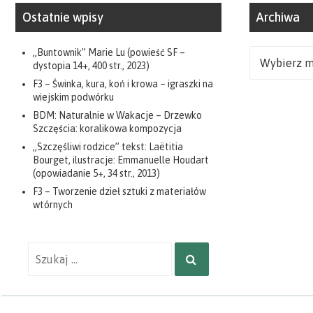
Ostatnie wpisy
Archiwa
„Buntownik” Marie Lu (powieść SF –
Archiwa
dystopia 14+, 400 str., 2023)
F3 – Świnka, kura, koń i krowa – igraszki na
wiejskim podwórku
BDM: Naturalnie w Wakacje – Drzewko
Szczęścia: koralikowa kompozycja
„Szczęśliwi rodzice” tekst: Laëtitia
Bourget, ilustracje: Emmanuelle Houdart
(opowiadanie 5+, 34 str., 2013)
F3 – Tworzenie dzieł sztuki z materiałów
wtórnych
Wyniki
SZUKAJ
wyszukiwania
dla: