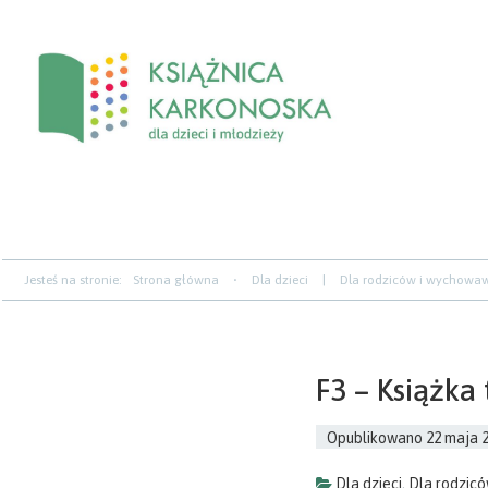
Przejdź
Przejdź
Przejdź
do
do
do
zawartości
nawigacji
paska
bocznego
Jesteś na stronie:
Strona główna
Dla dzieci
|
Dla rodziców i wychow
F3 – Książka 
Opublikowano
22 maja 
Dla dzieci
,
Dla rodzic