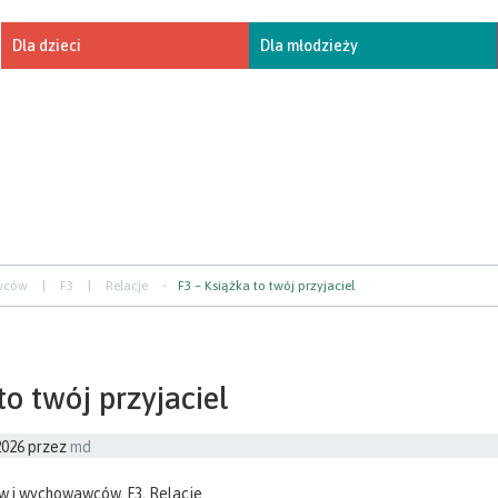
Dla dzieci
Dla młodzieży
awców
|
F3
|
Relacje
F3 – Książka to twój przyjaciel
to twój przyjaciel
2026
przez
md
ów i wychowawców
,
F3
,
Relacje