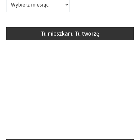
Archiwa
Tu mieszkam. Tu tworzę
Rosnę z książką za pan brat