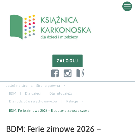
Przejdź
Przejdź
Przejdź
do
do
do
zawartości
nawigacji
paska
bocznego
Jesteś na stronie:
Strona główna
BDM
|
Dla dzieci
|
Dla młodzieży
|
Dla rodziców i wychowawców
|
Relacje
BDM: Ferie zimowe 2026 – Biblioteka zawsze czeka!
BDM: Ferie zimowe 2026 –