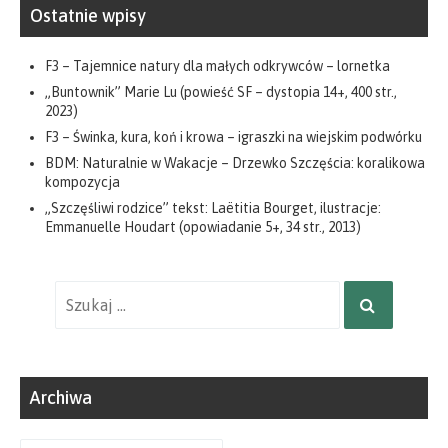
Ostatnie wpisy
F3 – Tajemnice natury dla małych odkrywców – lornetka
„Buntownik” Marie Lu (powieść SF – dystopia 14+, 400 str.,
2023)
F3 – Świnka, kura, koń i krowa – igraszki na wiejskim podwórku
BDM: Naturalnie w Wakacje – Drzewko Szczęścia: koralikowa
kompozycja
„Szczęśliwi rodzice” tekst: Laëtitia Bourget, ilustracje:
Emmanuelle Houdart (opowiadanie 5+, 34 str., 2013)
Wyniki
SZUKAJ
wyszukiwania
dla:
Archiwa