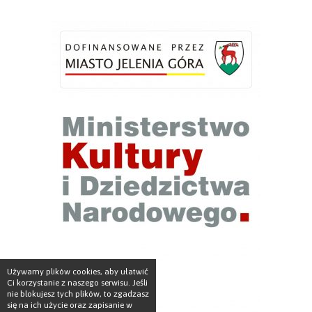
Używamy plików cookies, aby ułatwić
Ci korzystanie z naszego serwisu. Jeśli
nie blokujesz tych plików, to zgadzasz
się na ich użycie oraz zapisanie w