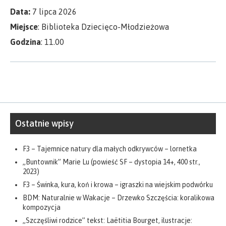
Data:
7 lipca 2026
Miejsce
: Biblioteka Dziecięco-Młodzieżowa
Godzina
: 11.00
Ostatnie wpisy
F3 – Tajemnice natury dla małych odkrywców – lornetka
„Buntownik” Marie Lu (powieść SF – dystopia 14+, 400 str.,
2023)
F3 – Świnka, kura, koń i krowa – igraszki na wiejskim podwórku
BDM: Naturalnie w Wakacje – Drzewko Szczęścia: koralikowa
kompozycja
„Szczęśliwi rodzice” tekst: Laëtitia Bourget, ilustracje: