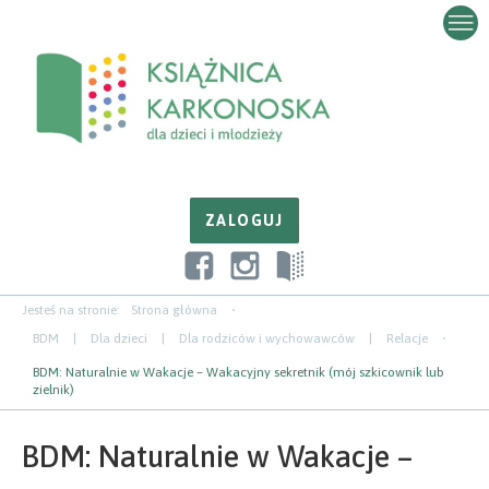
Przejdź
Przejdź
Przejdź
do
do
do
zawartości
nawigacji
paska
bocznego
Jesteś na stronie:
Strona główna
BDM
|
Dla dzieci
|
Dla rodziców i wychowawców
|
Relacje
BDM: Naturalnie w Wakacje – Wakacyjny sekretnik (mój szkicownik lub
zielnik)
BDM: Naturalnie w Wakacje –