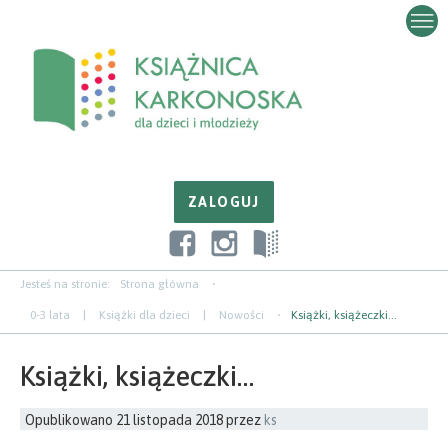
Przejdź
Przejdź
Przejdź
do
do
do
zawartości
nawigacji
paska
bocznego
Jesteś na stronie:
Strona główna
0-3 lata
|
Książki dla dzieci
|
Nowości
Książki, książeczki…
Książki, książeczki…
Opublikowano
21 listopada 2018
przez
ks