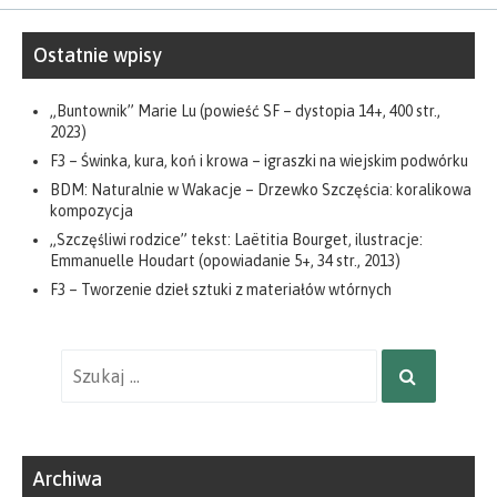
Ostatnie wpisy
„Buntownik” Marie Lu (powieść SF – dystopia 14+, 400 str.,
2023)
F3 – Świnka, kura, koń i krowa – igraszki na wiejskim podwórku
BDM: Naturalnie w Wakacje – Drzewko Szczęścia: koralikowa
kompozycja
„Szczęśliwi rodzice” tekst: Laëtitia Bourget, ilustracje:
Emmanuelle Houdart (opowiadanie 5+, 34 str., 2013)
F3 – Tworzenie dzieł sztuki z materiałów wtórnych
Wyniki
SZUKAJ
wyszukiwania
dla:
Archiwa