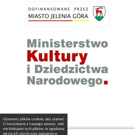
Używamy plików cookies, aby ułatwić
Ci korzystanie z naszego serwisu. Jeśli
nie blokujesz tych plików, to zgadzasz
się na ich użycie oraz zapisanie w