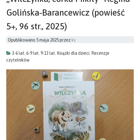
Golińska-Barancewicz (powieść
5+, 96 str., 2025)
Opublikowano
5 maja 2025
przez
ks
3-6 lat
,
6-9 lat
,
9-13 lat
,
Książki dla dzieci
,
Recenzje
czytelników