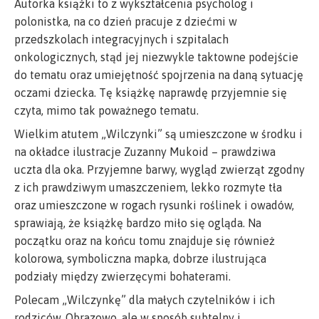
Autorka książki to z wykształcenia psycholog i
polonistka, na co dzień pracuje z dziećmi w
przedszkolach integracyjnych i szpitalach
onkologicznych, stąd jej niezwykle taktowne podejście
do tematu oraz umiejętność spojrzenia na daną sytuację
oczami dziecka. Tę książkę naprawdę przyjemnie się
czyta, mimo tak poważnego tematu.
Wielkim atutem „Wilczynki” są umieszczone w środku i
na okładce ilustracje Zuzanny Mukoid – prawdziwa
uczta dla oka. Przyjemne barwy, wygląd zwierząt zgodny
z ich prawdziwym umaszczeniem, lekko rozmyte tła
oraz umieszczone w rogach rysunki roślinek i owadów,
sprawiają, że książkę bardzo miło się ogląda. Na
początku oraz na końcu tomu znajduje się również
kolorowa, symboliczna mapka, dobrze ilustrująca
podziały między zwierzęcymi bohaterami.
Polecam „Wilczynkę” dla małych czytelników i ich
rodziców. Obrazowo, ale w sposób subtelny i