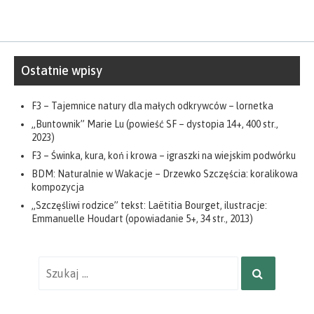
Ostatnie wpisy
F3 – Tajemnice natury dla małych odkrywców – lornetka
„Buntownik” Marie Lu (powieść SF – dystopia 14+, 400 str.,
2023)
F3 – Świnka, kura, koń i krowa – igraszki na wiejskim podwórku
BDM: Naturalnie w Wakacje – Drzewko Szczęścia: koralikowa
kompozycja
„Szczęśliwi rodzice” tekst: Laëtitia Bourget, ilustracje:
Emmanuelle Houdart (opowiadanie 5+, 34 str., 2013)
Wyniki
SZUKAJ
wyszukiwania
dla: