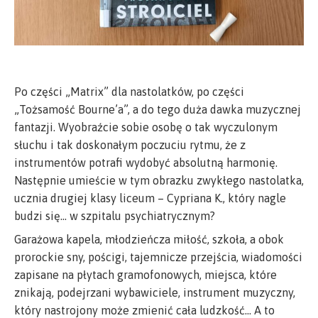
Po części „Matrix” dla nastolatków, po części
„Tożsamość Bourne’a”, a do tego duża dawka muzycznej
fantazji. Wyobraźcie sobie osobę o tak wyczulonym
słuchu i tak doskonałym poczuciu rytmu, że z
instrumentów potrafi wydobyć absolutną harmonię.
Następnie umieście w tym obrazku zwykłego nastolatka,
ucznia drugiej klasy liceum – Cypriana K., który nagle
budzi się… w szpitalu psychiatrycznym?
Garażowa kapela, młodzieńcza miłość, szkoła, a obok
prorockie sny, pościgi, tajemnicze przejścia, wiadomości
zapisane na płytach gramofonowych, miejsca, które
znikają, podejrzani wybawiciele, instrument muzyczny,
który nastrojony może zmienić cała ludzkość… A to