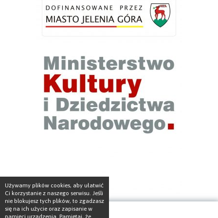
Używamy plików cookies, aby ułatwić
Ci korzystanie z naszego serwisu. Jeśli
nie blokujesz tych plików, to zgadzasz
się na ich użycie oraz zapisanie w
pamięci urządzenia. Pamiętaj, że