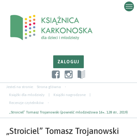
Przejdź
Przejdź
Przejdź
do
do
do
zawartości
nawigacji
paska
bocznego
Jesteś na stronie:
Strona główna
Książki dla młodzieży
|
Książki nagrodzone
|
Recenzje czytelników
„Stroiciel” Tomasz Trojanowski (powieść młodzieżowa 16+, 128 str., 2019)
„Stroiciel” Tomasz Trojanowski