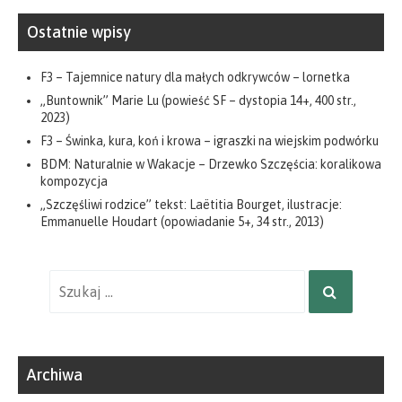
Ostatnie wpisy
F3 – Tajemnice natury dla małych odkrywców – lornetka
„Buntownik” Marie Lu (powieść SF – dystopia 14+, 400 str.,
2023)
F3 – Świnka, kura, koń i krowa – igraszki na wiejskim podwórku
BDM: Naturalnie w Wakacje – Drzewko Szczęścia: koralikowa
kompozycja
„Szczęśliwi rodzice” tekst: Laëtitia Bourget, ilustracje:
Emmanuelle Houdart (opowiadanie 5+, 34 str., 2013)
Wyniki
SZUKAJ
wyszukiwania
dla:
Archiwa