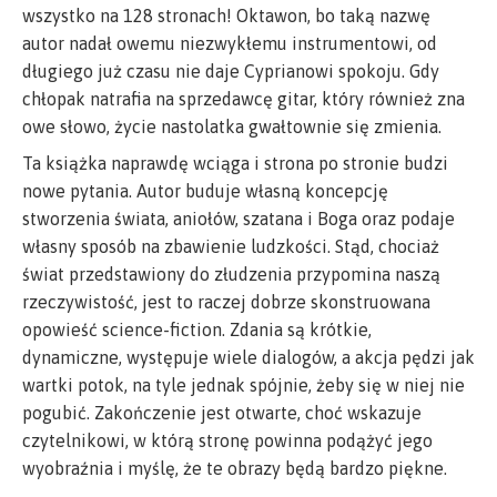
wszystko na 128 stronach! Oktawon, bo taką nazwę
autor nadał owemu niezwykłemu instrumentowi, od
długiego już czasu nie daje Cyprianowi spokoju. Gdy
chłopak natrafia na sprzedawcę gitar, który również zna
owe słowo, życie nastolatka gwałtownie się zmienia.
Ta książka naprawdę wciąga i strona po stronie budzi
nowe pytania. Autor buduje własną koncepcję
stworzenia świata, aniołów, szatana i Boga oraz podaje
własny sposób na zbawienie ludzkości. Stąd, chociaż
świat przedstawiony do złudzenia przypomina naszą
rzeczywistość, jest to raczej dobrze skonstruowana
opowieść science-fiction. Zdania są krótkie,
dynamiczne, występuje wiele dialogów, a akcja pędzi jak
wartki potok, na tyle jednak spójnie, żeby się w niej nie
pogubić. Zakończenie jest otwarte, choć wskazuje
czytelnikowi, w którą stronę powinna podążyć jego
wyobraźnia i myślę, że te obrazy będą bardzo piękne.