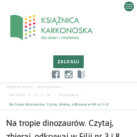
Przejdź
Przejdź
Przejdź
do
do
do
zawartości
nawigacji
paska
bocznego
Jesteś na stronie:
Strona główna
Dla dzieci
|
F3
|
F8
|
Wydarzenia
Na tropie dinozaurów. Czytaj, zbieraj, odkrywaj w Filii nr 3 i 8
Na tropie dinozaurów. Czytaj,
zbieraj, odkrywaj w Filii nr 3 i 8