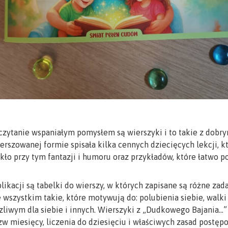
czytanie wspaniałym pomysłem są wierszyki i to takie z dobr
szowanej formie spisała kilka cennych dziecięcych lekcji, kt
kło przy tym fantazji i humoru oraz przykładów, które łatwo 
ikacji są tabelki do wierszy, w których zapisane są różne zada
e wszystkim takie, które motywują do: polubienia siebie, walki
czliwym dla siebie i innych. Wierszyki z „Dudkowego Bajania…
 miesięcy, liczenia do dziesięciu i właściwych zasad postępo