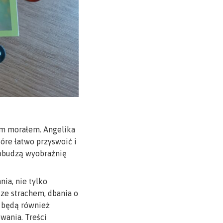
ym morałem. Angelika
óre łatwo przyswoić i
pobudzą wyobraźnię
nia, nie tylko
 ze strachem, dbania o
” będą również
wania. Treści