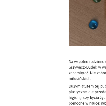
Na wspólne rodzinne 
Grzywacz-Dudek w wier
zapamiętać. Nie zabra
milusińskich.
Dużym atutem tej publ
plastyczne, ale przed
higienę, czy bycia ży
pomocne w nauce: nazw