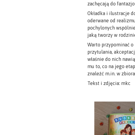
zachęcają do fantazjo
Okładka i ilustracje 
oderwane od realizmu,
pochylonych wspólnie
jaką tworzy w rodzini
Warto przypominać o t
przytulania, akceptac
właśnie do nich nawią
mu to, co na jego eta
znaleźć m.in. w zbior
Tekst i zdjęcia: mkc