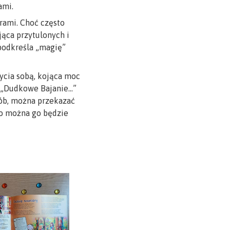
ami.
orami. Choć często
jąca przytulonych i
podkreśla „magię”
ycia sobą, kojąca moc
e, „Dudkowe Bajanie…”
sób, można przekazać
ugo można go będzie