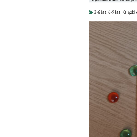
3-6 lat
,
6-9 lat
,
Książki 