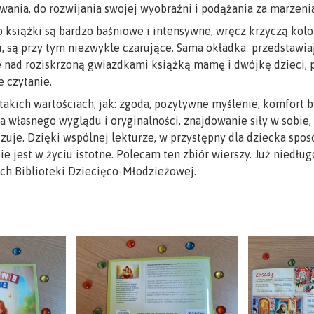
wania, do rozwijania swojej wyobraźni i podążania za marzeni
do książki są bardzo baśniowe i intensywne, wręcz krzyczą kol
 są przy tym niezwykle czarujące. Sama okładka ­ przedstawia
 nad roziskrzoną gwiazdkami książką mamę i dwójkę dzieci, 
e czytanie.
akich wartościach, jak: zgoda, pozytywne myślenie, komfort b
ja własnego wyglądu i oryginalności, znajdowanie siły w sobi
zuje. Dzięki wspólnej lekturze, w przystępny dla dziecka spo
pie jest w życiu istotne. Polecam ten zbiór wierszy. Już niedł
ach Biblioteki Dziecięco-Młodzieżowej.