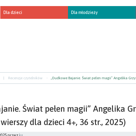
Dla dzieci
Dla młodzieży
|
Recenzje czytelników
„Dudkowe Bajanie. Świat pełen magii” Angelika Grzywa
anie. Świat pełen magii” Angelika G
wierszy dla dzieci 4+, 36 str., 2025)
2025
przez
ks