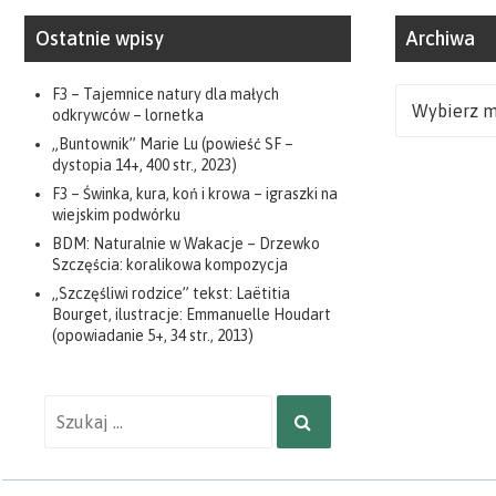
Ostatnie wpisy
Archiwa
F3 – Tajemnice natury dla małych
Archiwa
odkrywców – lornetka
„Buntownik” Marie Lu (powieść SF –
dystopia 14+, 400 str., 2023)
F3 – Świnka, kura, koń i krowa – igraszki na
wiejskim podwórku
BDM: Naturalnie w Wakacje – Drzewko
Szczęścia: koralikowa kompozycja
„Szczęśliwi rodzice” tekst: Laëtitia
Bourget, ilustracje: Emmanuelle Houdart
(opowiadanie 5+, 34 str., 2013)
Wyniki
SZUKAJ
wyszukiwania
dla: