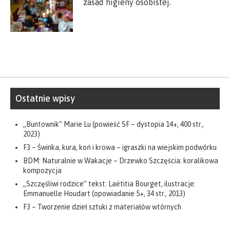
zasad higieny osobistej.
Ostatnie wpisy
„Buntownik” Marie Lu (powieść SF – dystopia 14+, 400 str.,
2023)
F3 – Świnka, kura, koń i krowa – igraszki na wiejskim podwórku
BDM: Naturalnie w Wakacje – Drzewko Szczęścia: koralikowa
kompozycja
„Szczęśliwi rodzice” tekst: Laëtitia Bourget, ilustracje:
Emmanuelle Houdart (opowiadanie 5+, 34 str., 2013)
F3 – Tworzenie dzieł sztuki z materiałów wtórnych