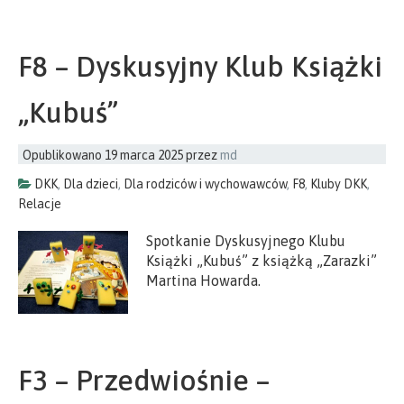
F8 – Dyskusyjny Klub Książki
„Kubuś”
Opublikowano
19 marca 2025
przez
md
DKK
,
Dla dzieci
,
Dla rodziców i wychowawców
,
F8
,
Kluby DKK
,
Relacje
Spotkanie Dyskusyjnego Klubu
Książki „Kubuś” z książką „Zarazki”
Martina Howarda.
F3 – Przedwiośnie –