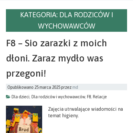
KATEGORIA:
DLA RODZICÓW I
WYCHOWAWCÓW
F8 – Sio zarazki z moich
dłoni. Zaraz mydło was
przegoni!
Opublikowano
25 marca 2025
przez
md
Dla dzieci
,
Dla rodziców i wychowawców
,
F8
,
Relacje
Zajęcia utrwalające wiadomości na
temat higieny.