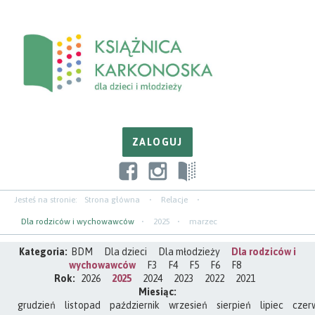
Przejdź
Przejdź
Przejdź
do
do
do
zawartości
nawigacji
paska
bocznego
Jesteś na stronie:
Strona główna
Relacje
Dla rodziców i wychowawców
2025
marzec
Kategoria:
BDM
Dla dzieci
Dla młodzieży
Dla rodziców i
wychowawców
F3
F4
F5
F6
F8
Rok:
2026
2025
2024
2023
2022
2021
Miesiąc:
grudzień
listopad
październik
wrzesień
sierpień
lipiec
czer