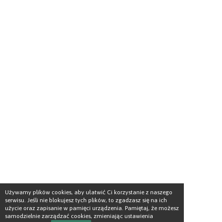
Używamy plików cookies, aby ułatwić Ci korzystanie z naszego
serwisu. Jeśli nie blokujesz tych plików, to zgadzasz się na ich
użycie oraz zapisanie w pamięci urządzenia. Pamiętaj, że możesz
samodzielnie zarządzać cookies, zmieniając ustawienia