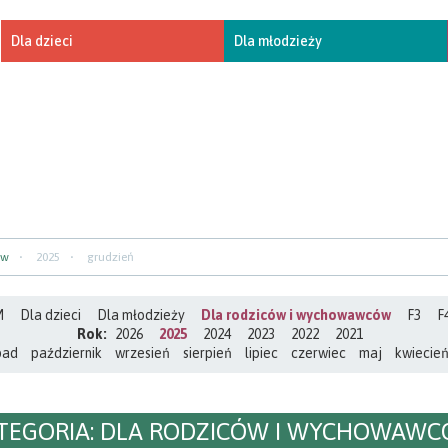
Dla dzieci
Dla młodzieży
ów
2025
grudzień
M
Dla dzieci
Dla młodzieży
Dla rodziców i wychowawców
F3
F
Rok:
2026
2025
2024
2023
2022
2021
pad
październik
wrzesień
sierpień
lipiec
czerwiec
maj
kwiecie
TEGORIA:
DLA RODZICÓW I WYCHOWAW