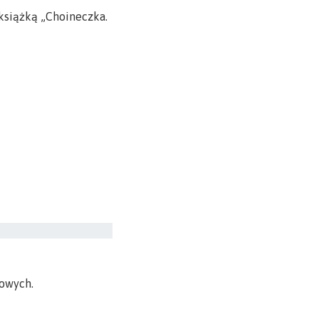
książką „Choineczka.
iowych.