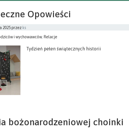
teczne Opowieści
a 2025
przez
ks
odziców i wychowawców
,
Relacje
Tydzień pełen świątecznych historii
ria bożonarodzeniowej choinki