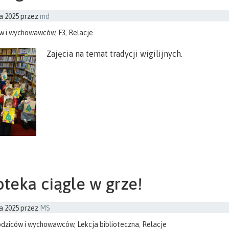
a 2025
przez
md
ów i wychowawców
,
F3
,
Relacje
Zajęcia na temat tradycji wigilijnych.
oteka ciągle w grze!
a 2025
przez
MS
odziców i wychowawców
,
Lekcja biblioteczna
,
Relacje