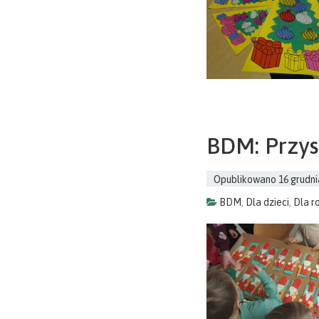
BDM: Przys
Opublikowano
16 grudni
BDM
,
Dla dzieci
,
Dla r