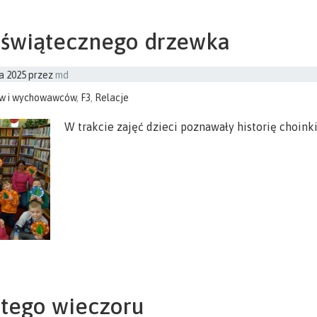
 świątecznego drzewka
a 2025
przez
md
ów i wychowawców
,
F3
,
Relacje
W trakcie zajęć dzieci poznawały historię choinki
 tego wieczoru