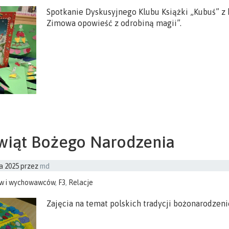
Spotkanie Dyskusyjnego Klubu Książki „Kubuś” z 
Zimowa opowieść z odrobiną magii”.
świąt Bożego Narodzenia
a 2025
przez
md
ów i wychowawców
,
F3
,
Relacje
Zajęcia na temat polskich tradycji bożonarodzen