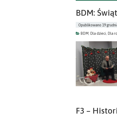
BDM: Świą
Opublikowano
19 grudni
BDM
,
Dla dzieci
,
Dla r
F3 – Histo