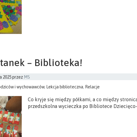
tanek – Biblioteka!
a 2025
przez
MS
odziców i wychowawców
,
Lekcja biblioteczna
,
Relacje
Co kryje się między półkami, a co między stronic
przedszkolna wycieczka po Bibliotece Dziecięco