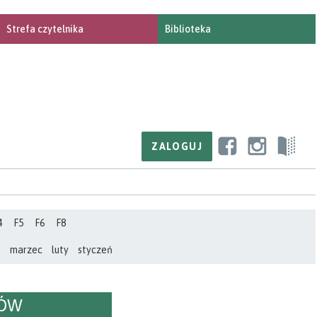
Strefa czytelnika
Biblioteka
4
F5
F6
F8
ń
marzec
luty
styczeń
CÓW