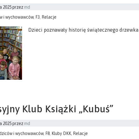
a 2025
przez
md
ów i wychowawców
,
F3
,
Relacje
Dzieci poznawały historię świątecznego drzewka 
syjny Klub Książki „Kubuś”
a 2025
przez
md
odziców i wychowawców
,
F8
,
Kluby DKK
,
Relacje