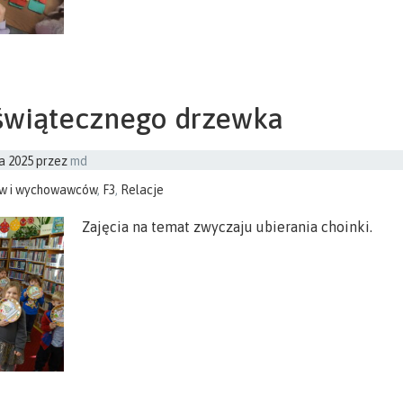
 świątecznego drzewka
a 2025
przez
md
ów i wychowawców
,
F3
,
Relacje
Zajęcia na temat zwyczaju ubierania choinki.