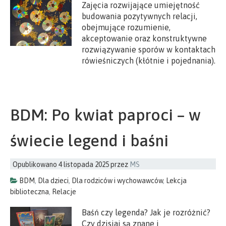
Zajęcia rozwijające umiejętność
budowania pozytywnych relacji,
obejmujące rozumienie,
akceptowanie oraz konstruktywne
rozwiązywanie sporów w kontaktach
rówieśniczych (kłótnie i pojednania).
BDM: Po kwiat paproci – w
świecie legend i baśni
Opublikowano
4 listopada 2025
przez
MS
BDM
,
Dla dzieci
,
Dla rodziców i wychowawców
,
Lekcja
biblioteczna
,
Relacje
Baśń czy legenda? Jak je rozróżnić?
Czy dzisiaj są znane i