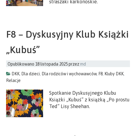
straszaki karkonoskie.
F8 – Dyskusyjny Klub Książki
„Kubuś”
Opublikowano
18 listopada 2025
przez
md
DKK
,
Dla dzieci
,
Dla rodziców i wychowawców
,
F8
,
Kluby DKK
,
Relacje
Spotkanie Dyskusyjnego Klubu
Książki „Kubuś” z książką „Po prostu
Ted” Lisy Sheehan.