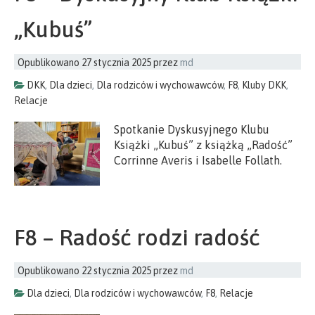
„Kubuś”
Opublikowano
27 stycznia 2025
przez
md
DKK
,
Dla dzieci
,
Dla rodziców i wychowawców
,
F8
,
Kluby DKK
,
Relacje
Spotkanie Dyskusyjnego Klubu
Książki „Kubuś” z książką „Radość”
Corrinne Averis i Isabelle Follath.
F8 – Radość rodzi radość
Opublikowano
22 stycznia 2025
przez
md
Dla dzieci
,
Dla rodziców i wychowawców
,
F8
,
Relacje