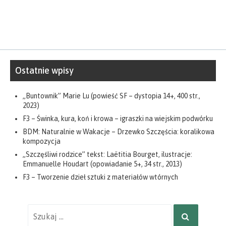
Ostatnie wpisy
„Buntownik” Marie Lu (powieść SF – dystopia 14+, 400 str.,
2023)
F3 – Świnka, kura, koń i krowa – igraszki na wiejskim podwórku
BDM: Naturalnie w Wakacje – Drzewko Szczęścia: koralikowa
kompozycja
„Szczęśliwi rodzice” tekst: Laëtitia Bourget, ilustracje:
Emmanuelle Houdart (opowiadanie 5+, 34 str., 2013)
F3 – Tworzenie dzieł sztuki z materiałów wtórnych
Wyniki
SZUKAJ
wyszukiwania