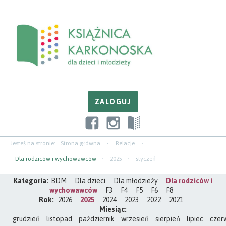
Przejdź
Przejdź
Przejdź
do
do
do
zawartości
nawigacji
paska
bocznego
Jesteś na stronie:
Strona główna
Relacje
Dla rodziców i wychowawców
2025
styczeń
Kategoria:
BDM
Dla dzieci
Dla młodzieży
Dla rodziców i
wychowawców
F3
F4
F5
F6
F8
Rok:
2026
2025
2024
2023
2022
2021
Miesiąc:
grudzień
listopad
październik
wrzesień
sierpień
lipiec
czer