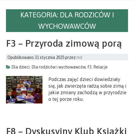
KATEGORIA:
DLA RODZICÓW I
WYCHOWAWCÓW
F3 – Przyroda zimową porą
Opublikowano
31 stycznia 2025
przez
md
Dla dzieci
,
Dla rodziców i wychowawców
,
F3
,
Relacje
Podczas zajęć dzieci dowiedziały
się, jak zwierzęta radzą sobie zimą i
jakie zmiany zachodzą w przyrodzie
o tej porze roku.
F8 – Dyskusyjny Klub Książki