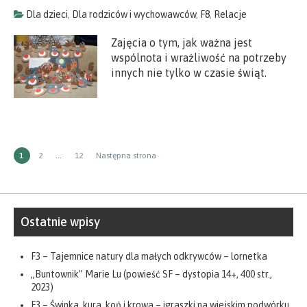
Dla dzieci
,
Dla rodziców i wychowawców
,
F8
,
Relacje
Zajęcia o tym, jak ważna jest
wspólnota i wrażliwość na potrzeby
innych nie tylko w czasie świąt.
Stronicowanie
STRONA
Strona
Strona
1
2
…
12
Następna strona
wpisów
Ostatnie wpisy
F3 – Tajemnice natury dla małych odkrywców – lornetka
„Buntownik” Marie Lu (powieść SF – dystopia 14+, 400 str.,
2023)
F3 – Świnka, kura, koń i krowa – igraszki na wiejskim podwórku