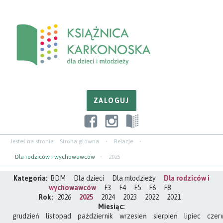
Przejdź
Przejdź
Przejdź
do
do
do
zawartości
nawigacji
paska
bocznego
Jesteś na stronie:
Strona główna
Relacje
Dla rodziców i wychowawców
2025
Kategoria:
BDM
Dla dzieci
Dla młodzieży
Dla rodziców i
wychowawców
F3
F4
F5
F6
F8
Rok:
2026
2025
2024
2023
2022
2021
Miesiąc:
grudzień
listopad
październik
wrzesień
sierpień
lipiec
czer