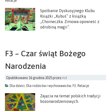
Relacje
Spotkanie Dyskusyjnego Klubu
Książki „Kubuś” z książką
„Choineczka. Zimowa opowieść z
odrobiną magii”.
F3 – Czar świąt Bożego
Narodzenia
Opublikowano
16 grudnia 2025
przez
md
Dla dzieci
,
Dla rodziców i wychowawców
,
F3
,
Relacje
Zajęcia na temat polskich tradycji
bożonarodzeniowych.