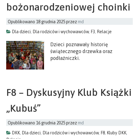
bożonarodzeniowej choinki
Opublikowano
18 grudnia 2025
przez
md
Dla dzieci
,
Dla rodziców i wychowawców
,
F3
,
Relacje
Dzieci poznawały historię
świątecznego drzewka oraz
podłaźniczki.
F8 – Dyskusyjny Klub Książki
„Kubuś”
Opublikowano
16 grudnia 2025
przez
md
DKK
,
Dla dzieci
,
Dla rodziców i wychowawców
,
F8
,
Kluby DKK
,