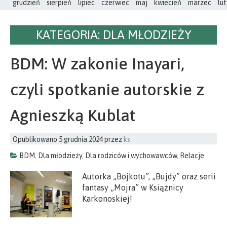
grudzień
sierpień
lipiec
czerwiec
maj
kwiecień
marzec
lut
KATEGORIA:
DLA MŁODZIEŻY
BDM: W zakonie Inayari,
czyli spotkanie autorskie z
Agnieszką Kublat
Opublikowano
5 grudnia 2024
przez
ks
BDM
,
Dla młodzieży
,
Dla rodziców i wychowawców
,
Relacje
Autorka „Bojkotu”, „Bujdy” oraz serii
fantasy „Mojra” w Książnicy
Karkonoskiej!