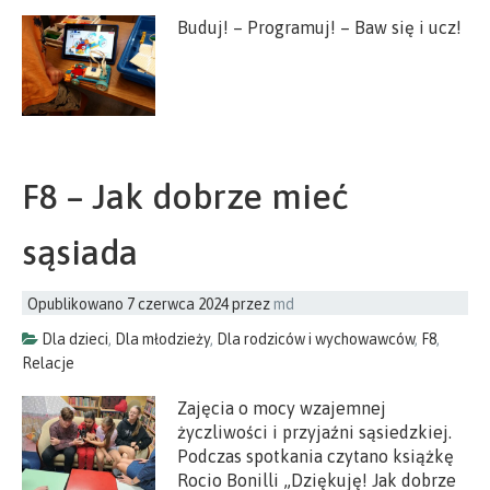
Buduj! – Programuj! – Baw się i ucz!
F8 – Jak dobrze mieć
sąsiada
Opublikowano
7 czerwca 2024
przez
md
Dla dzieci
,
Dla młodzieży
,
Dla rodziców i wychowawców
,
F8
,
Relacje
Zajęcia o mocy wzajemnej
życzliwości i przyjaźni sąsiedzkiej.
Podczas spotkania czytano książkę
Rocio Bonilli „Dziękuję! Jak dobrze