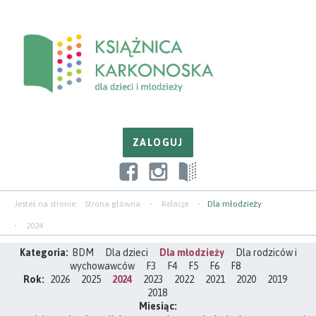
Przejdź
Przejdź
Przejdź
do
do
do
zawartości
nawigacji
paska
bocznego
Jesteś na stronie:
Strona główna
Relacje
Dla młodzieży
2024
Kategoria:
BDM
Dla dzieci
Dla młodzieży
Dla rodziców i
wychowawców
F3
F4
F5
F6
F8
Rok:
2026
2025
2024
2023
2022
2021
2020
2019
2018
Miesiąc: