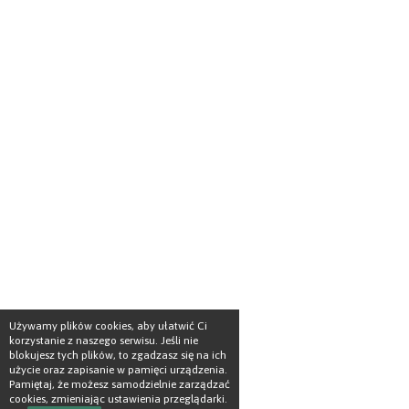
Używamy plików cookies, aby ułatwić Ci
korzystanie z naszego serwisu. Jeśli nie
blokujesz tych plików, to zgadzasz się na ich
użycie oraz zapisanie w pamięci urządzenia.
Pamiętaj, że możesz samodzielnie zarządzać
cookies, zmieniając ustawienia przeglądarki.