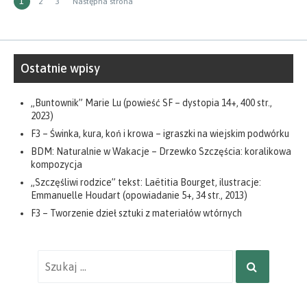
Stronicowanie
STRONA
Strona
Strona
1
2
3
Następna strona
wpisów
Ostatnie wpisy
„Buntownik” Marie Lu (powieść SF – dystopia 14+, 400 str.,
2023)
F3 – Świnka, kura, koń i krowa – igraszki na wiejskim podwórku
BDM: Naturalnie w Wakacje – Drzewko Szczęścia: koralikowa
kompozycja
„Szczęśliwi rodzice” tekst: Laëtitia Bourget, ilustracje:
Emmanuelle Houdart (opowiadanie 5+, 34 str., 2013)
F3 – Tworzenie dzieł sztuki z materiałów wtórnych
Wyniki
SZUKAJ
wyszukiwania
dla: