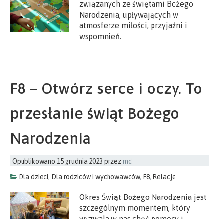
związanych ze świętami Bożego
Narodzenia, upływających w
atmosferze miłości, przyjaźni i
wspomnień.
F8 – Otwórz serce i oczy. To
przesłanie świąt Bożego
Narodzenia
Opublikowano
15 grudnia 2023
przez
md
Dla dzieci
,
Dla rodziców i wychowawców
,
F8
,
Relacje
Okres Świąt Bożego Narodzenia jest
szczególnym momentem, który
wyzwala w nas chęć pomocy i