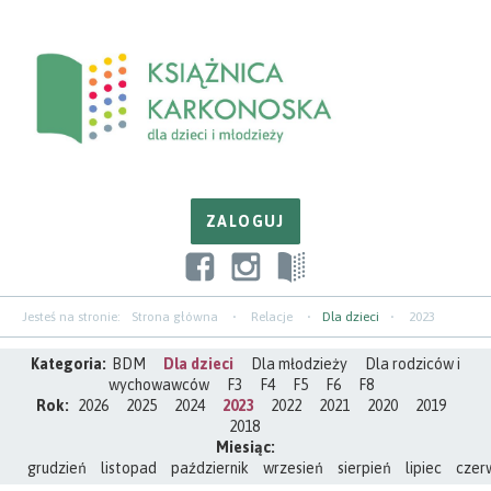
Przejdź
Przejdź
Przejdź
do
do
do
zawartości
nawigacji
paska
bocznego
Jesteś na stronie:
Strona główna
Relacje
Dla dzieci
2023
Kategoria:
BDM
Dla dzieci
Dla młodzieży
Dla rodziców i
wychowawców
F3
F4
F5
F6
F8
Rok:
2026
2025
2024
2023
2022
2021
2020
2019
2018
Miesiąc:
grudzień
listopad
październik
wrzesień
sierpień
lipiec
czer