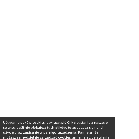
Używamy plików cookies, aby ułatwić Ci korzystanie z naszego
serwisu. Jeśli nie blokujesz tych plików, to zgadzasz się na ich
użycie oraz zapisanie w pamięci urządzenia. Pamiętaj, że
możesz samodzielnie zarządzać cookies, zmieniając ustawienia