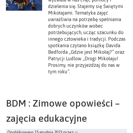
dzielenia się. Stajemy się Świętymi
Mikołajami. Tematyka zajęć
uwrażliwia na potrzebę spełniania
dobrych uczynków wobec
potrzebujących, ucząc szacunku do
innego człowieka i tradycji. Podczas
spotkania czytano książkę Davida
Bedforda „Gdzie jest Mikołaj?” oraz
Patrycji Ludlow „Drogi Mikołaju!
Prosimy, nie przyjeżdżaj do nas w
tym roku”.
BDM : Zimowe opowieści –
zajęcia edukacyjne
Opublikowano
15 grudnia 2023
przez
aj