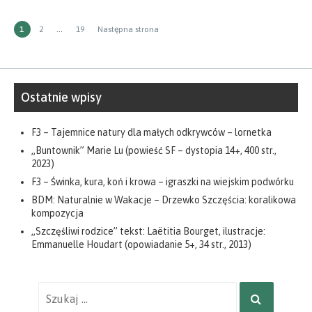
Stronicowanie
STRONA
Strona
Strona
1
2
…
19
Następna strona
wpisów
Ostatnie wpisy
F3 – Tajemnice natury dla małych odkrywców – lornetka
„Buntownik” Marie Lu (powieść SF – dystopia 14+, 400 str.,
2023)
F3 – Świnka, kura, koń i krowa – igraszki na wiejskim podwórku
BDM: Naturalnie w Wakacje – Drzewko Szczęścia: koralikowa
kompozycja
„Szczęśliwi rodzice” tekst: Laëtitia Bourget, ilustracje:
Emmanuelle Houdart (opowiadanie 5+, 34 str., 2013)
Wyniki
SZUKAJ
wyszukiwania