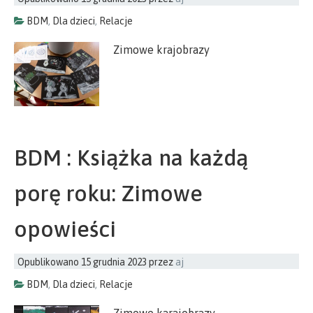
BDM
,
Dla dzieci
,
Relacje
Zimowe krajobrazy
BDM : Książka na każdą
porę roku: Zimowe
opowieści
Opublikowano
15 grudnia 2023
przez
aj
BDM
,
Dla dzieci
,
Relacje